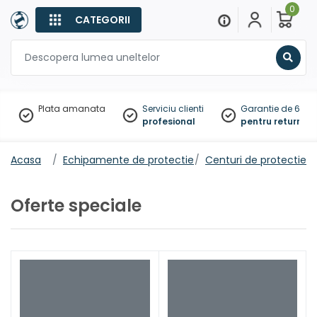
0
CATEGORII
Sear
Plata amanata
Serviciu clienti
Garantie de 60 zil
profesional
pentru returnare
Acasa
Echipamente de protectie
Centuri de protectie
Oferte speciale