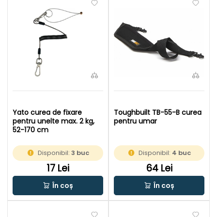
Yato curea de fixare
Toughbuilt TB-55-B curea
pentru unelte max. 2 kg,
pentru umar
52-170 cm
Disponibil:
3 buc
Disponibil:
4 buc
17 Lei
64 Lei
În coș
În coș