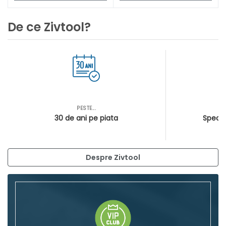
De ce Zivtool?
PESTE...
AS
30 de ani pe piata
Special
Despre Zivtool