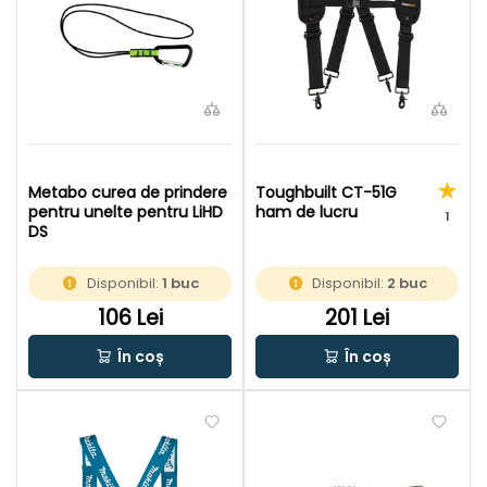
Metabo curea de prindere
Toughbuilt CT-51G
pentru unelte pentru LiHD
ham de lucru
1
DS
Disponibil:
1 buc
Disponibil:
2 buc
106 Lei
201 Lei
În coș
În coș