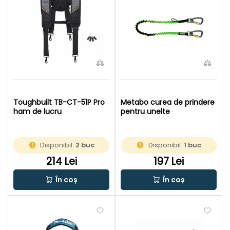
Toughbuilt TB-CT-51P Pro
Metabo curea de prindere
ham de lucru
pentru unelte
Disponibil:
2 buc
Disponibil:
1 buc
214 Lei
197 Lei
În coș
În coș