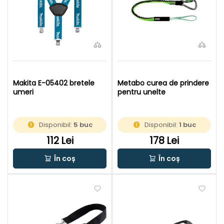
Makita E-05402 bretele
Metabo curea de prindere
umeri
pentru unelte
Disponibil:
5 buc
Disponibil:
1 buc
112 Lei
178 Lei
În coș
În coș