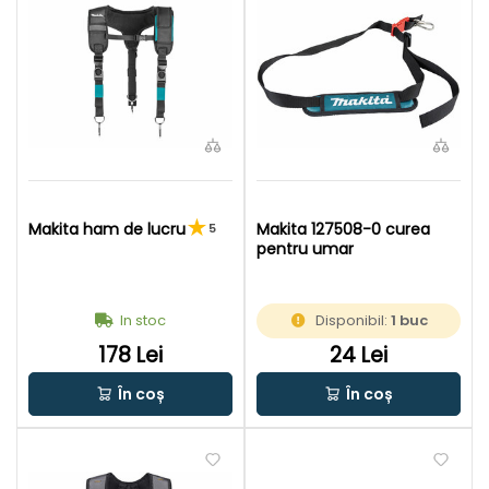
Makita ham de lucru
Makita 127508-0 curea
5
pentru umar
In stoc
Disponibil:
1 buc
178 Lei
24 Lei
În coș
În coș