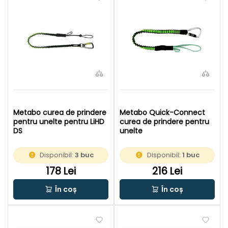
Metabo curea de prindere
Metabo Quick-Connect
pentru unelte pentru LiHD
curea de prindere pentru
DS
unelte
Disponibil:
3 buc
Disponibil:
1 buc
178 Lei
216 Lei
În coș
În coș