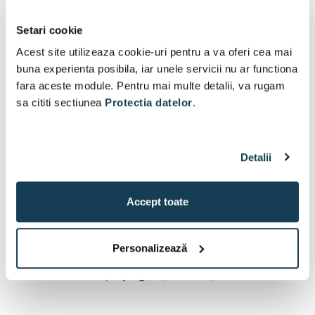
Setari cookie
Acest site utilizeaza cookie-uri pentru a va oferi cea mai
buna experienta posibila, iar unele servicii nu ar functiona
fara aceste module. Pentru mai multe detalii, va rugam
Metabo curea de prindere
Bosch curea pentru umar
sa cititi sectiunea
Protectia datelor
.
pentru unelte pentru LiHD
DS
La comandă
La comandă
Detalii
102 Lei
62 Lei
În coș
În coș
Accept toate
1
2
Personalizează
1 / 2 pagini
(21 articol)