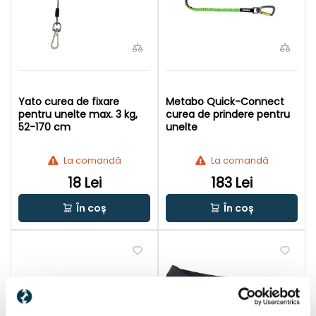
Yato curea de fixare
Metabo Quick-Connect
pentru unelte max. 3 kg,
curea de prindere pentru
52-170 cm
unelte
La comandă
La comandă
18 Lei
183 Lei
În coș
În coș