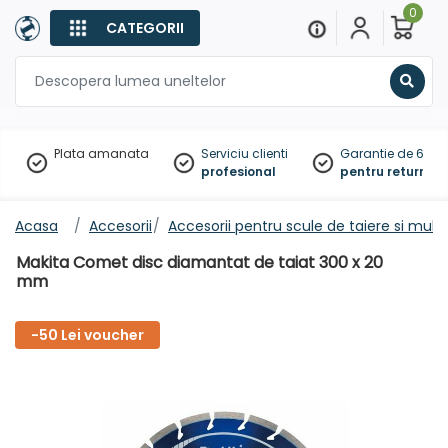
0
CATEGORII
Sear
Plata amanata
Serviciu clienti
Garantie de 60 zil
profesional
pentru returnare
Acasa
Accesorii
Accesorii pentru scule de taiere si multi
Makita Comet disc diamantat de taiat 300 x 20
mm
-50 Lei voucher