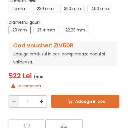
Diametru disc
115 mm
230 mm
350 mm
400 mm
150
Diametrul gaurii
20 mm
25,4 mm
22,23 mm
Cod voucher: ZIV50R
Adauga produsul in cos, completeaza codul si
valideaza.
522 Lei
/buc
La comandă
Adauga in cos