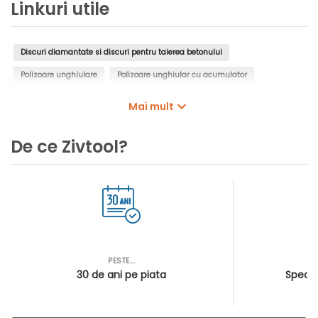
Linkuri utile
Discuri diamantate si discuri pentru taierea betonului
Polizoare unghiulare
Polizoare unghiular cu acumulator
Polizoare electrice
Polizoare unghiular cu cap plat
Mai mult
Polizoare pneumatice
De ce Zivtool?
PESTE...
AS
30 de ani pe piata
Special