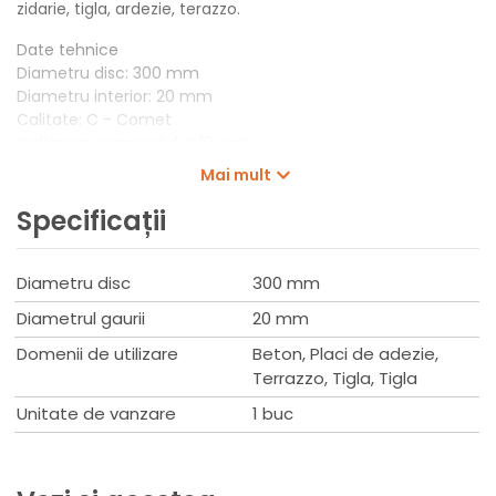
zidarie, tigla, ardezie, terazzo.
Date tehnice
Diametru disc: 300 mm
Diametru interior: 20 mm
Calitate: C - Comet
Inaltimea segmentului: 10 mm
Tipul segmentului: DS - segmentat
Mai mult
Cantitate/ambalaj: 1 buc
Specificații
Diametru disc
300 mm
Diametrul gaurii
20 mm
Domenii de utilizare
Beton, Placi de adezie,
Terrazzo, Tigla, Tigla
Unitate de vanzare
1 buc