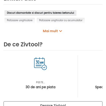
Discuri diamantate si discuri pentru taierea betonului
Polizoare unghiulare
Polizoare unghiular cu acumulator
Polizoare electrice
Polizoare unghiular cu cap plat
Mai mult
Polizoare pneumatice
De ce Zivtool?
PESTE...
AS
30 de ani pe piata
Special
Despre Zivtool