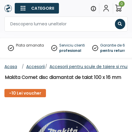
0
CATEGORII
Sear
Plata amanata
Serviciu clienti
Garantie de 60 zil
profesional
pentru returnare
Acasa
Accesorii
Accesorii pentru scule de taiere si multi
Makita Comet disc diamantat de taiat 100 x 16 mm
-10 Lei voucher