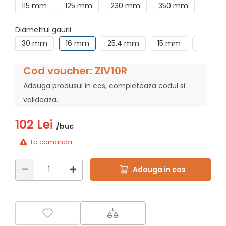
115 mm
125 mm
230 mm
350 mm
200
Diametrul gaurii
30 mm
16 mm
25,4 mm
15 mm
22,23 
Cod voucher: ZIV10R
Adauga produsul in cos, completeaza codul si
valideaza.
102 Lei
/buc
La comandă
Adauga in cos