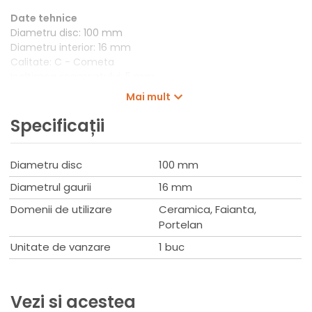
Date tehnice
Diametru disc: 100 mm
Diametru interior: 16 mm
Calitate: C - Cometa
Inaltimea segmentului: 5 mm
Tipul de segment: Continuu
Mai mult
Cantitate/ambalaj: 1 buc
Specificații
Diametru disc
100 mm
Diametrul gaurii
16 mm
Domenii de utilizare
Ceramica, Faianta,
Portelan
Unitate de vanzare
1 buc
Vezi si acestea