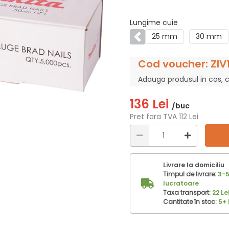
Lungime cuie
25 mm
30 mm
Anterior
Cod voucher: ZIV
Adauga produsul in cos, 
136 Lei
/buc
Pret fara TVA 112 Lei
Livrare la domiciliu
Timpul de livrare:
3-5
lucratoare
Taxa transport:
22 Le
Cantitate în stoc:
5+