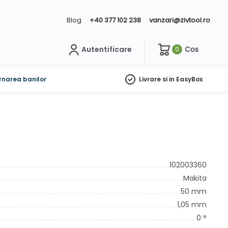
Blog
+40 377 102 238
vanzari@zivtool.ro
Autentificare
Cos
0
ch
rnarea banilor
Livrare si in EasyBox
102003360
Makita
50 mm
1,05 mm
0 °