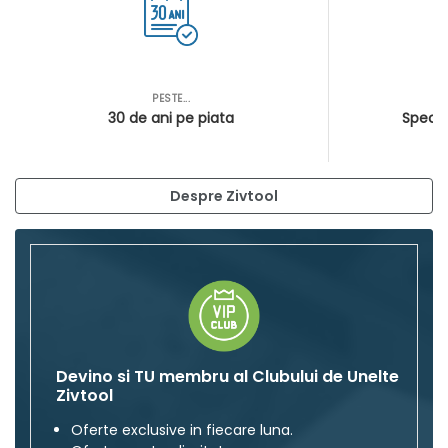
PESTE...
AS
30 de ani pe piata
Special
Despre Zivtool
Devino si TU membru al Clubului de Unelte
Zivtool
Oferte exclusive in fiecare luna.