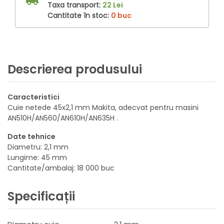
Taxa transport:
22 Lei
Cantitate în stoc:
0 buc
Descrierea produsului
Caracteristici
Cuie netede 45x2,1 mm Makita, adecvat pentru masini
AN510H/AN560/AN610H/AN635H .
Date tehnice
Diametru: 2,1 mm
Lungime: 45 mm
Cantitate/ambalaj: 18 000 buc
Specificații