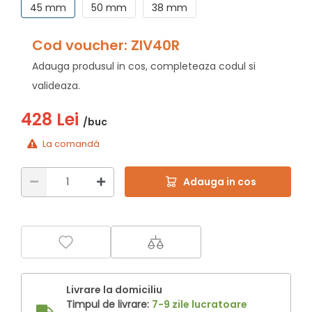
45 mm
50 mm
38 mm
Cod voucher: ZIV40R
Adauga produsul in cos, completeaza codul si
valideaza.
428 Lei
/buc
La comandă
Adauga in cos
Livrare la domiciliu
Timpul de livrare:
7-9 zile lucratoare