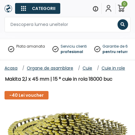
0
CATEGORII
Sear
Plata amanata
Serviciu clienti
Garantie de 60 zil
profesional
pentru returnare
Acasa
Organe de asamblare
Cuie
Cuie in role
Makita 2,1 x 45 mm | 15 ° cuie in rola 18000 buc
-40 Lei voucher