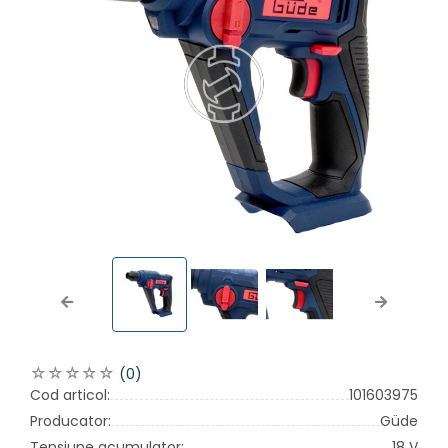
Previous
Next
(0)
Cod articol:
101603975
Producator:
Güde
Tensiune acumulator:
18 V