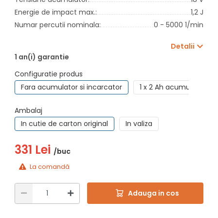
Energie de impact max.:
1,2 J
Numar percutii nominala:
0 - 5000 1/min
Detalii
1 an(i) garantie
Configuratie produs
Fara acumulator si incarcator
1 x 2 Ah acumulator + 
Ambalaj
In cutie de carton original
In valiza
331 Lei
/buc
La comandă
Adauga in cos