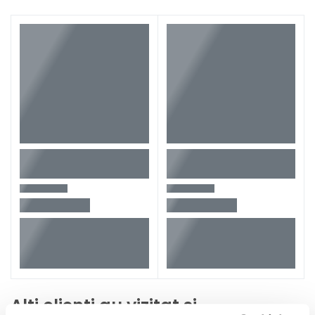
Absorbtia vibratiilor
Nu
Pornire automata
Nu
Configuratie produs
Fara acumulator si
incarcator
Ambalaj
In cutie de carton original
Greutate
1,6 kg
Tip ciocan rotopercutor
BH180
Alti clienti au vizitat si