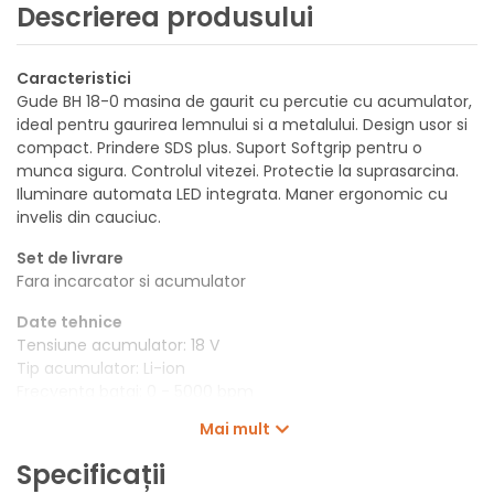
Descrierea produsului
Caracteristici
Gude BH 18-0 masina de gaurit cu percutie cu acumulator,
ideal pentru gaurirea lemnului si a metalului. Design usor si
compact. Prindere SDS plus. Suport Softgrip pentru o
munca sigura. Controlul vitezei. Protectie la suprasarcina.
Iluminare automata LED integrata. Maner ergonomic cu
invelis din cauciuc.
Set de livrare
Fara incarcator si acumulator
Date tehnice
Tensiune acumulator: 18 V
Tip acumulator: Li-ion
Frecventa batai: 0 - 5000 bpm
Putere impact: 1,2 J
Mai mult
Capacitate de gaurire in lemn: 25 mm
Capacitate de gaurire in metal: 8 mm
Specificații
Capacitate de gaurire in zidarie: 10 mm