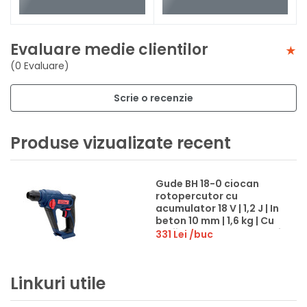
Evaluare medie clientilor
(0 Evaluare)
Scrie o recenzie
Produse vizualizate recent
Gude BH 18-0 ciocan
rotopercutor cu
acumulator 18 V | 1,2 J | In
beton 10 mm | 1,6 kg | Cu
perii | Fara acumulator si
331 Lei
/buc
incarcator | In cutie de
carton original
Linkuri utile