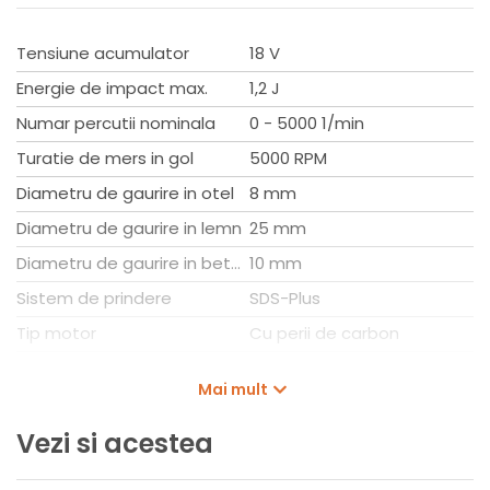
Lungime: 240 mm
Latime: 70 mm
Tensiune acumulator
18 V
Inaltime: 215 mm
Nivel zgomot LWA: 96 dB
Energie de impact max.
1,2 J
Vibratii: 8,64 m/s²
Numar percutii nominala
0 - 5000 1/min
Greutate fara acumulator: 1,1 kg
Turatie de mers in gol
5000 RPM
Diametru de gaurire in otel
8 mm
Diametru de gaurire in lemn
25 mm
Diametru de gaurire in beton
10 mm
Sistem de prindere
SDS-Plus
Tip motor
Cu perii de carbon
Tip acumulator
Gude AP 18V, Gude AP 18V,
Mai mult
Gude ProVolt APPV, Gude
ProVolt APPV
Vezi si acestea
Lumina Led integrat
Da
Modul de daltuire
Nu