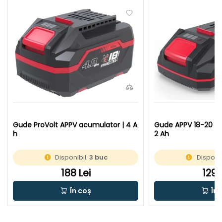
Gude ProVolt APPV acumulator | 4 A
Gude APPV 18-20 ac
h
2 Ah
Disponibil:
3 buc
Disponib
188 Lei
129 
În coș
În 