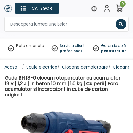
0
CATEGORII
Sear
Plata amanata
Serviciu clienti
Garantie de 60 zil
profesional
pentru returnare
Acasa
Scule electrice
Ciocane demolatoare
Ciocane 
Gude BH 18-0 ciocan rotopercutor cu acumulator
18 V | 1,2 J | In beton 10 mm | 1,6 kg | Cu perii | Fara
acumulator si incarcator | In cutie de carton
original