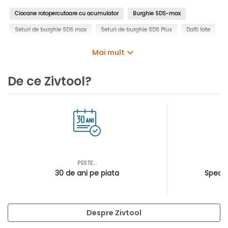
Ciocane rotopercutoare cu acumulator
Burghie SDS-max
Seturi de burghie SDS max
Seturi de burghie SDS Plus
Dalti late
Carote cu vidia SDS-Max
Acumulatori
Adaptoare acumulatori
Mai mult
Incarcatoare acumulatori pentru scule electrice
De ce Zivtool?
Seturi de acumulatori si incarcatoare
PESTE...
AS
30 de ani pe piata
Special
Despre Zivtool