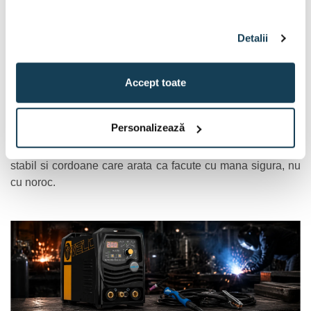
de sudura profesional pentru aluminiu
si inox. Nu
este aparatul pentru graba si „merge si asa”, ci pentru
lucrari unde vrei control bun si finisaj curat.
Detalii
Cele mai importante puncte sunt curentul TIG de pana la
200 A
230 V
, modul AC/DC si alimentarea la
. Modul DC
Accept toate
este potrivit pentru otel si inox, iar modul AC permite
9 kg
sudarea aluminiului. Greutatea de
il face inca destul
de usor de mutat in atelier.
Personalizează
Pe scurt, este aparatul pentru sudorii care vor precizie, arc
stabil si cordoane care arata ca facute cu mana sigura, nu
cu noroc.