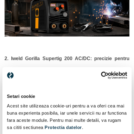
2. Iweld Gorilla Supertig 200 AC/DC: precizie pentru
inox si aluminiu
aparat de
Iweld Gorilla Supertig 200 AC/DC
este un
sudura TIG AC/DC
pentru lucrari curate, precise si
controlate. Este alegerea potrivita pentru inox, aluminiu,
Setari cookie
tevi subtiri, piese vizibile si suduri unde aspectul
Acest site utilizeaza cookie-uri pentru a va oferi cea mai
cordonului conteaza la fel de mult ca rezistenta.
buna experienta posibila, iar unele servicii nu ar functiona
fara aceste module. Pentru mai multe detalii, va rugam
Se potriveste sudorilor care lucreaza in ateliere
aparat
sa cititi sectiunea
Protectia datelor
.
specializate, fac reparatii fine sau au nevoie de un