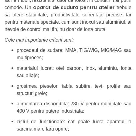
sa fie mobil, rezistent si usor de folosit in conditii mai putin
aparat de sudura pentru atelier
comode. Un
trebuie
sa ofere stabilitate, productivitate si reglaje precise. Iar
pentru materiale speciale, cum sunt inoxul sau aluminiul, ai
nevoie de control mai fin, nu doar de forta bruta.
Cele mai importante criterii sunt:
procedeul de sudare: MMA, TIG/WIG, MIG/MAG sau
multiproces;
materialul lucrat: otel carbon, inox, aluminiu, fonta
sau aliaje;
grosimea pieselor: tabla subtire, tevi, profile sau
structuri grele;
alimentarea disponibila: 230 V pentru mobilitate sau
400 V pentru putere industriala;
ciclul de functionare: cat poate lucra aparatul la
sarcina mare fara oprire;