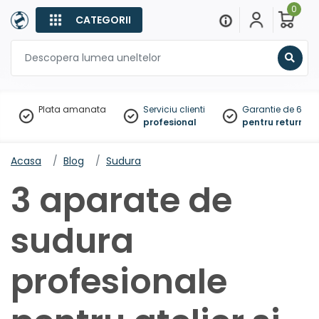
0
CATEGORII
Sear
Plata amanata
Serviciu clienti
Garantie de 60 zil
profesional
pentru returnare
Acasa
Blog
Sudura
3 aparate de
sudura
profesionale