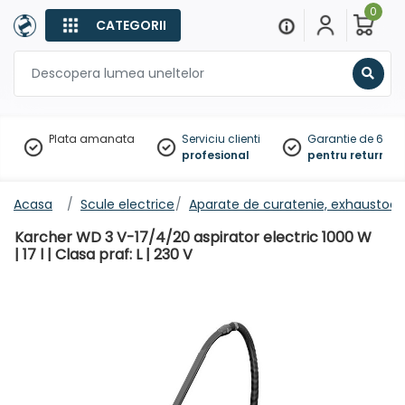
0
CATEGORII
Sear
Plata amanata
Serviciu clienti
Garantie de 60 zil
profesional
pentru returnare
Acasa
Scule electrice
Aparate de curatenie, exhaustoar
Karcher WD 3 V-17/4/20 aspirator electric 1000 W
| 17 l | Clasa praf: L | 230 V