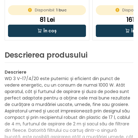
Disponibil:
1 buc
Disponib
81 Lei
161 
În coș
În 
Descrierea produsului
Descriere
WD 3 V-17/4/20 este puternic și eficient din punct de
vedere energetic, cu un consum de numai 1000 W. Atât
aparatul, cât și furtunul de aspirare și duza de podea sunt
perfect adaptate pentru a obține cele mai bune rezultate
de curățare a murdăriei uscate, umede, fine sau grosiere.
Aspiratorul umed și uscat impresionează prin designul său
compact și prin recipientul robust din plastic de 17 l, cablul
de 4 m, furtunul de aspirare de 2 m și sacul său de filtrare
din fleece. Datorită filtrului cu cartuș dintr-o singură
bucată, este posibilă aspirarea atât a murdăriei umede, cât