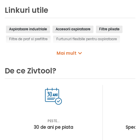
Linkuri utile
Aspiratoare industriale
Accesorii aspiratoare
Filtre plisate
Filtre de praf si prefiltre
Furtunuri flexibile pentru aspiratoare
Tuburi de aspirare pentru aspiratoare
Capete de aspirare
Mai mult
Conectori pentru aspiratoare
Aspirator electric
Aspirator fara fir
De ce Zivtool?
Aspirator fara sac
Aspirator umed-uscat
PESTE...
AS
30 de ani pe piata
Special