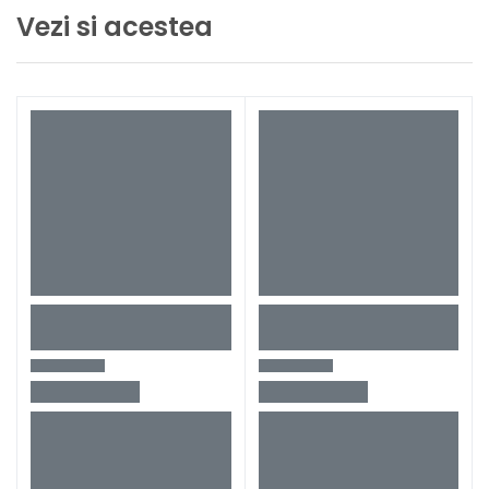
Loc de intrare
Vezi si acestea
Cameră pentru hobby