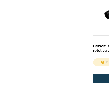
PAS1227F
(1)
UNIVERSALVAC
(1)
VC21LMC
(2)
VC26LMC
(1)
VC2012
(2)
VC2512
(2)
DeWalt 
VC3011
(1)
rotativa 
VCE22LMC
(3)
D
VCE22MMC
(6)
VCE22MMCV
(5)
VCE26LMC
(5)
VCE33LAC
(6)
VCE33LMC
(6)
VCE33MAC
(6)