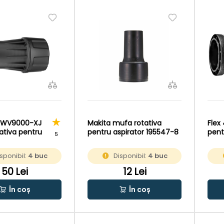
DWV9000-XJ
Makita mufa rotativa
Flex
ativa pentru
pentru aspirator 195547-8
pent
5
sponibil:
4 buc
Disponibil:
4 buc
50 Lei
12 Lei
În coș
În coș