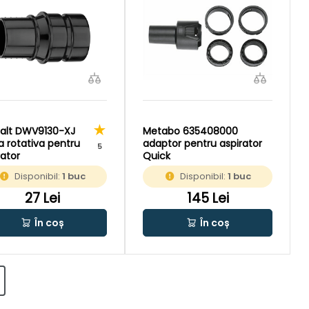
alt DWV9130-XJ
Metabo 635408000
 rotativa pentru
adaptor pentru aspirator
5
rator
Quick
Disponibil:
1 buc
Disponibil:
1 buc
27 Lei
145 Lei
În coș
În coș