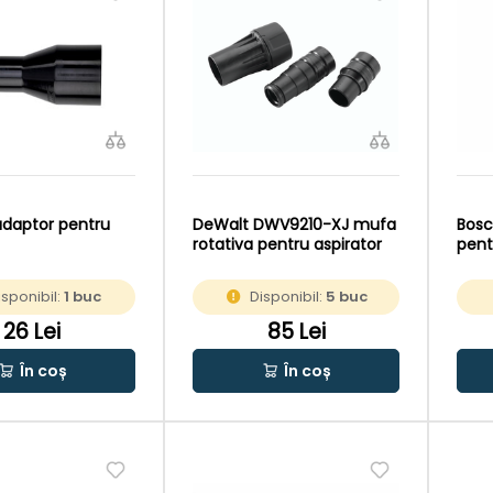
daptor pentru
DeWalt DWV9210-XJ mufa
Bosc
rotativa pentru aspirator
pent
isponibil:
1 buc
Disponibil:
5 buc
26 Lei
85 Lei
În coș
În coș