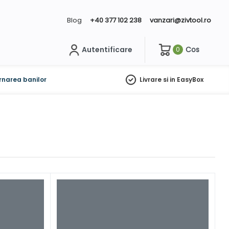
Blog
+40 377 102 238
vanzari@zivtool.ro
Autentificare
Cos
0
ch
rnarea banilor
Livrare si in EasyBox