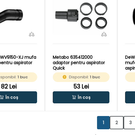
DWV9150-XJ mufa
Metabo 635412000
DeW
pentru aspirator
adaptor pentru aspirator
mufa
Quick
aspi
isponibil:
1 buc
Disponibil:
1 buc
82 Lei
53 Lei
În coș
În coș
1
2
3