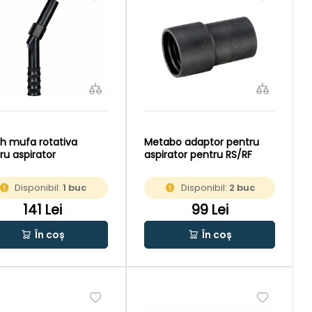
h mufa rotativa
Metabo adaptor pentru
ru aspirator
aspirator pentru RS/RF
Disponibil:
1 buc
Disponibil:
2 buc
141 Lei
99 Lei
În coș
În coș