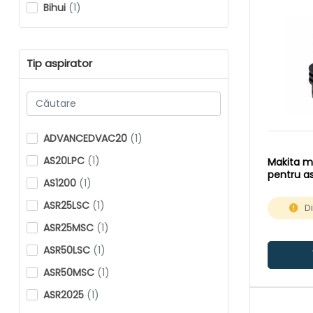
Bihui
(1)
Tip aspirator
ADVANCEDVAC20
(1)
AS20LPC
(1)
Makita m
pentru a
AS1200
(1)
ASR25LSC
(1)
D
ASR25MSC
(1)
ASR50LSC
(1)
ASR50MSC
(1)
ASR2025
(1)