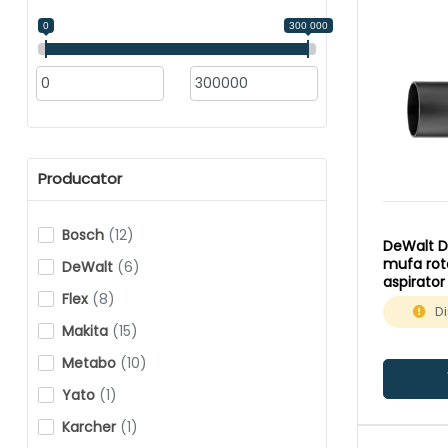
0
300 000
Producator
Bosch
(12)
DeWalt 
mufa rot
DeWalt
(6)
aspirator
Flex
(8)
Di
Makita
(15)
Metabo
(10)
Yato
(1)
Karcher
(1)