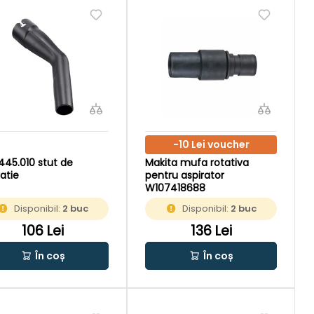
-10 Lei voucher
 445.010 stut de
Makita mufa rotativa
ratie
pentru aspirator
W107418688
Disponibil:
2 buc
Disponibil:
2 buc
106 Lei
136 Lei
În coș
În coș