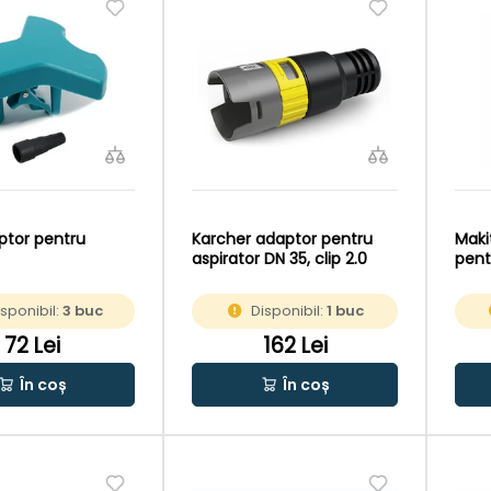
ptor pentru
Karcher adaptor pentru
Maki
aspirator DN 35, clip 2.0
pent
isponibil:
3 buc
Disponibil:
1 buc
72 Lei
162 Lei
În coș
În coș