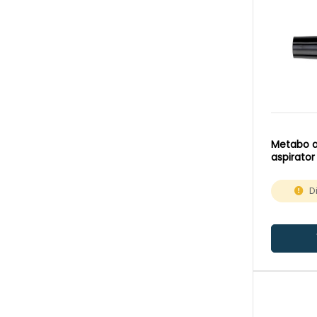
GAS55
(1)
GAS55MAFC
(1)
GAS1000
(3)
GAS1225PL
(1)
GAS1230F
(1)
GAS1250RF
(3)
HM1802
(1)
Metabo a
aspirator
HM1812
(1)
N1902
(1)
D
NT221APL
(1)
NT221APTEL
(1)
NT301APL
(1)
PAS1000
(3)
PAS1121
(1)