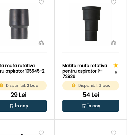
ta mufa rotativa
Makita mufa rotativa
ru aspirator 195545-2
pentru aspirator P-
5
72936
Disponibil:
2 buc
Disponibil:
2 buc
29 Lei
54 Lei
În coș
În coș