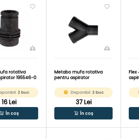
ufa rotativa
Metabo mufa rotativa
Flex
spirator 195546-0
pentru aspirator
aspi
isponibil:
2 buc
Disponibil:
2 buc
16 Lei
37 Lei
În coș
În coș