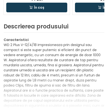
În coș
În 
Descrierea produsului
Caracteristici
WD 2 Plus V-12/4/18 impresioneaza prin designul sau
compact si este super puternic si eficient din punct de
vedere energetic, cu un consum de energie de doar 1000
W. Aspiratorul ofera rezultate de curatare de top pentru
murdaria uscata, umeda, fina si grosiera. Aspiratorul pentru
curatare umeda si uscata are un recipient din plastic
robust de 12 litri, cablu de 4 metri, precum si un furtun de
aspiratie lung de 1,8 metri cu maner drept, duza pentru
podea Clips, filtru de spuma si sac de filtru din lana.
Aspiratorul are si o functie practica de suflanta, care poate
fi folosita in locurile in care aspirarea este dificila. Zona de
depozitare de pe capul aspiratorului este utilizata pentru
depozitarea in siguranta a sculelor si a pieselor mici, cum ar