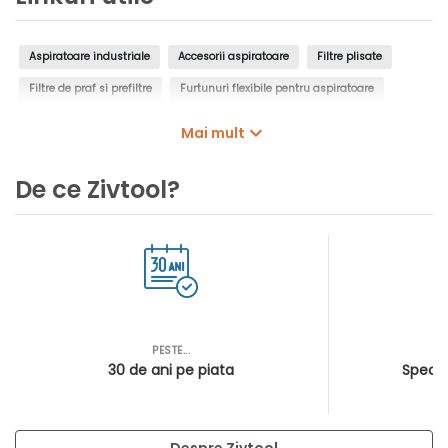
Aspiratoare industriale
Accesorii aspiratoare
Filtre plisate
Filtre de praf si prefiltre
Furtunuri flexibile pentru aspiratoare
Tuburi de aspirare pentru aspiratoare
Capete de aspirare
Mai mult
Conectori pentru aspiratoare
Aspirator electric
Aspirator fara fir
De ce Zivtool?
Aspirator fara sac
Aspirator umed-uscat
PESTE...
AS
30 de ani pe piata
Special
Despre Zivtool