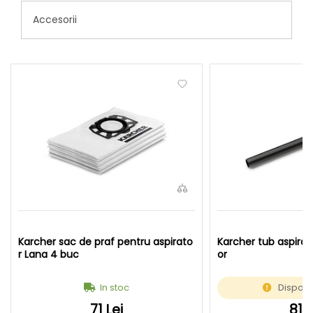
Accesorii
Karcher sac de praf pentru aspirato
Karcher tub aspirar
r Lana 4 buc
or
In stoc
Disponi
71 Lei
81 L