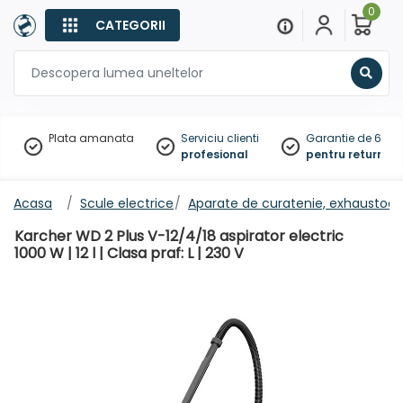
0
CATEGORII
Sear
Plata amanata
Serviciu clienti
Garantie de 60 zil
profesional
pentru returnare
Acasa
Scule electrice
Aparate de curatenie, exhaustoar
Karcher WD 2 Plus V-12/4/18 aspirator electric
1000 W | 12 l | Clasa praf: L | 230 V