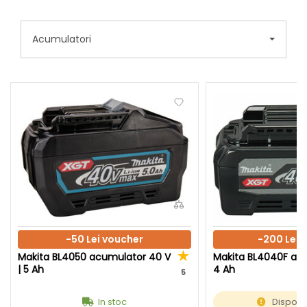
Acumulatori
-50 Lei voucher
-200 Lei 
Makita BL4050 acumulator 40 V
Makita BL4040F acu
| 5 Ah
4 Ah
5
In stoc
Disponib