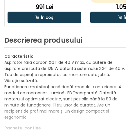
991 Lei
1.059
În coș
În 
Descrierea produsului
Caracteristici
Aspirator fara carbon XGT de 40 V max, cu putere de
aspirare crescuta de 125 W datorita sistemului XGT de 40 V.
Tub de aspirație reproiectat cu montare detașabilă.
Vibrație scăzută.
Funcționare mai silențioasă decât modelele anterioare. 4
moduri de memorie-. Lumină LED încorporată. Datorită
motorului optimizat electric, sunt posibile până la 80 de
minute de funcționare. Filtru usor de curatat. Are un
recipient de praf mai mare și un design compact și
ergonomic.
Pachetul contine