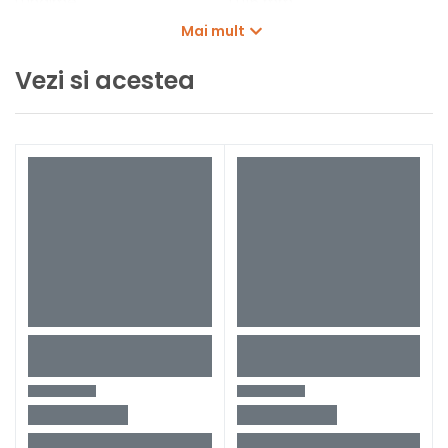
Lungime
1.016 mm
Mai mult
Latime
113 mm
Inaltime
154 mm
Vezi si acestea
Greutate
1,7 kg
Tip aspirator
CL001G