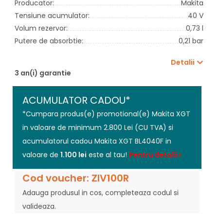
Producator:
Makita
Tensiune acumulator:
40 V
Volum rezervor:
0,73 l
Putere de absorbtie:
0,21 bar
Detalii
3 an(i) garantie
ACUMULATOR CADOU*
*Cumpara produs(e) promotional(e) Makita XGT
in valoare de minimum 2.800 Lei (CU TVA) si
acumulatorul cadou Makita XGT BL4040F in
valoare de
1.100 lei
este al tau!
Pentru detalii>
Cod voucher: ZIV100R
Adauga produsul in cos, completeaza codul si
valideaza.