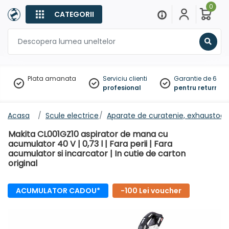
0
CATEGORII
Sear
Plata amanata
Serviciu clienti
Garantie de 60 zil
profesional
pentru returnare
Acasa
Scule electrice
Aparate de curatenie, exhaustoar
Makita CL001GZ10 aspirator de mana cu
acumulator 40 V | 0,73 l | Fara perii | Fara
acumulator si incarcator | In cutie de carton
original
ACUMULATOR CADOU*
-100 Lei voucher