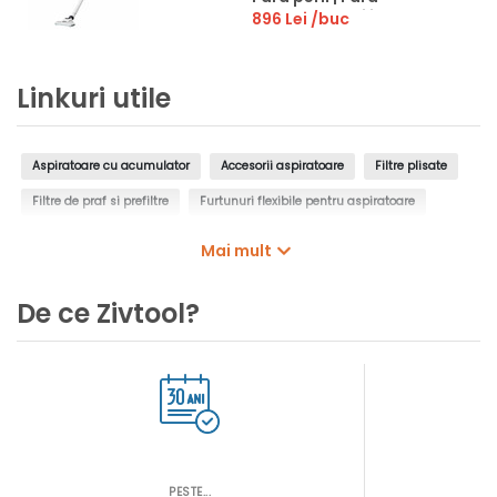
acumulator si incarcator
896 Lei
/buc
| In cutie de carton
original
Linkuri utile
Aspiratoare cu acumulator
Accesorii aspiratoare
Filtre plisate
Filtre de praf si prefiltre
Furtunuri flexibile pentru aspiratoare
Tuburi de aspirare pentru aspiratoare
Capete de aspirare
Mai mult
Conectori pentru aspiratoare
Aspirator electric
Aspirator fara fir
De ce Zivtool?
Aspirator fara sac
Aspirator umed-uscat
PESTE...
AS