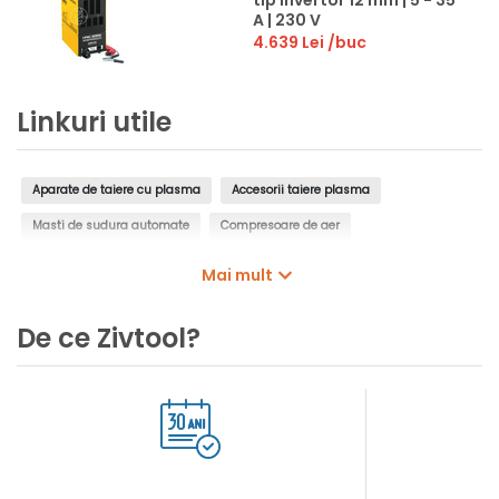
A | 230 V
4.639 Lei
/buc
Linkuri utile
Aparate de taiere cu plasma
Accesorii taiere plasma
Masti de sudura automate
Compresoare de aer
Exhaustoare pentru sudura
Mai mult
De ce Zivtool?