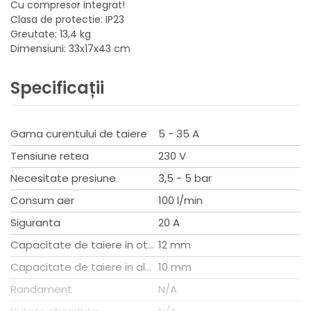
Cu compresor integrat!
Clasa de protectie: IP23
Greutate: 13,4 kg
Dimensiuni: 33x17x43 cm
Specificații
Gama curentului de taiere
5 - 35 A
Tensiune retea
230 V
Necesitate presiune
3,5 - 5 bar
Consum aer
100 l/min
Siguranta
20 A
Capacitate de taiere in otel
12 mm
Capacitate de taiere in aluminiu
10 mm
Randament
N/A