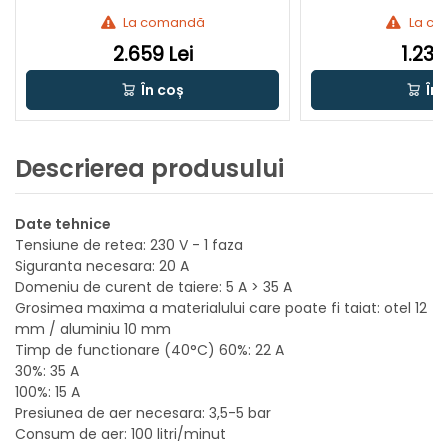
La comandă
La c
2.659 Lei
1.239
În coș
În 
Descrierea produsului
Date tehnice
Tensiune de retea: 230 V - 1 faza
Siguranta necesara: 20 A
Domeniu de curent de taiere: 5 A > 35 A
Grosimea maxima a materialului care poate fi taiat: otel 12
mm / aluminiu 10 mm
Timp de functionare (40°C) 60%: 22 A
30%: 35 A
100%: 15 A
Presiunea de aer necesara: 3,5-5 bar
Consum de aer: 100 litri/minut