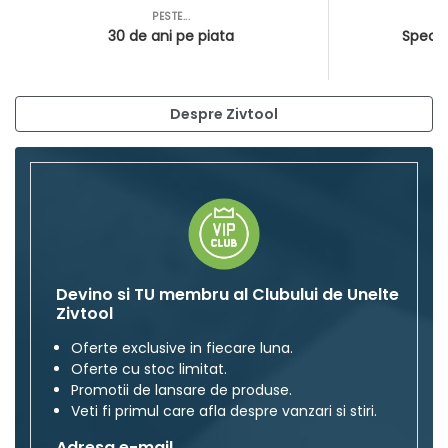
PESTE...
AS
30 de ani pe piata
Special
Despre Zivtool
Devino si TU membru al Clubului de Unelte
Zivtool
Oferte exclusive in fiecare luna.
Oferte cu stoc limitat.
Promotii de lansare de produse.
Veti fi primul care afla despre vanzari si stiri.
Adresa e-mail