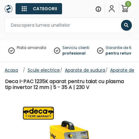
0
CATEGORII
Sear
Plata amanata
Serviciu clienti
Garantie de 60 zil
profesional
pentru returnare
Acasa
Scule electrice
Aparate de sudura
Aparate de t
Deca I-PAC 1235K aparat pentru taiat cu plasma
tip invertor 12 mm | 5 - 35 A | 230 V