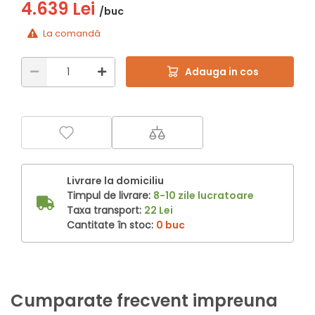
4.639 Lei
/buc
La comandă
Adauga in cos
Livrare la domiciliu
Timpul de livrare:
8-10 zile lucratoare
Taxa transport:
22 Lei
Cantitate în stoc:
0 buc
Cumparate frecvent impreuna