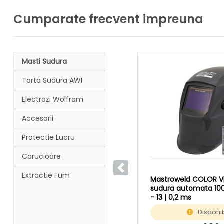
Cumparate frecvent impreuna
Masti Sudura
Torta Sudura AWI
Electrozi Wolfram
Accesorii
Protectie Lucru
Carucioare
Anterior
Extractie Fum
Mastroweld COLOR V
sudura automata 100
- 13 | 0,2 ms
Disponib