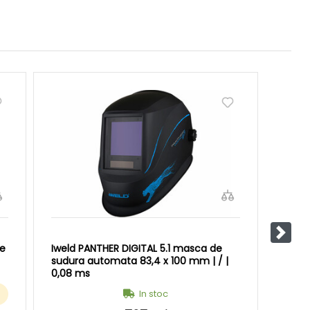
Pasul
e
Iweld PANTHER DIGITAL 5.1 masca de
Iweld
sudura automata 83,4 x 100 mm | / |
autom
0,08 ms
ms
In stoc