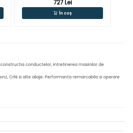
727 Lei
În coș
 constructia conductelor, intretinerea masinilor de
 bronz, CrNi si alte aliaje. Performanta remarcabila si operare