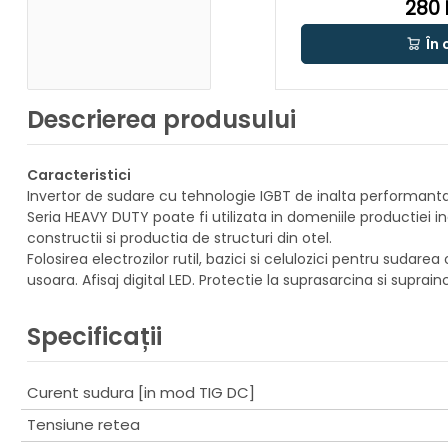
280 
În 
Descrierea produsului
Caracteristici
Invertor de sudare cu tehnologie IGBT de inalta performanta
Seria HEAVY DUTY poate fi utilizata in domeniile productiei 
constructii si productia de structuri din otel.
Folosirea electrozilor rutil, bazici si celulozici pentru sudare
usoara. Afisaj digital LED. Protectie la suprasarcina si suprainc
Specificații
Curent sudura [in mod TIG DC]
Tensiune retea