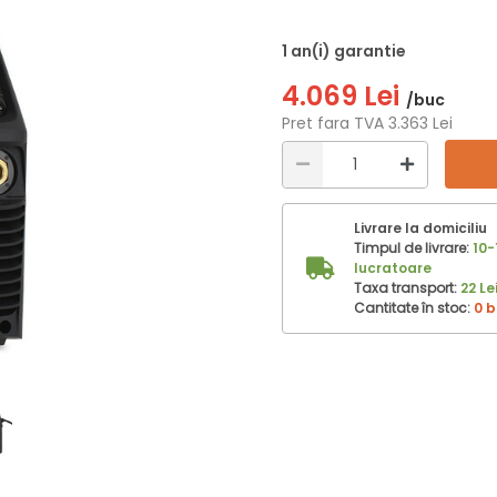
1 an(i) garantie
4.069 Lei
/buc
Pret fara TVA 3.363 Lei
Livrare la domiciliu
Timpul de livrare:
10-
lucratoare
Taxa transport:
22 Le
Cantitate în stoc:
0 