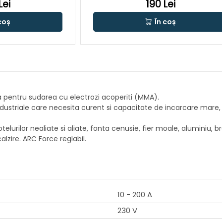
Lei
190 Lei
coș
În coș
 pentru sudarea cu electrozi acoperiti (MMA).
industriale care necesita curent si capacitate de incarcare mare,
a otelurilor nealiate si aliate, fonta cenusie, fier moale, aluminiu,
alzire. ARC Force reglabil.
10 - 200 A
230 V