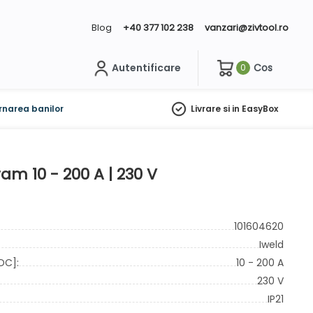
Blog
+40 377 102 238
vanzari@zivtool.ro
Autentificare
Cos
0
ch
rnarea banilor
Livrare si in EasyBox
m 10 - 200 A | 230 V
101604620
Iweld
DC]:
10 - 200 A
230 V
IP21