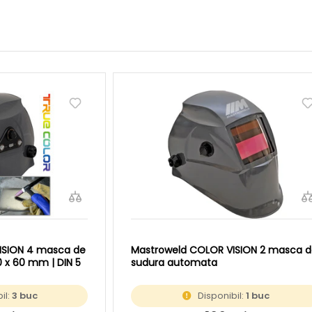
ISION 4 masca de
Mastroweld COLOR VISION 2 masca d
 x 60 mm | DIN 5
sudura automata
il:
3 buc
Disponibil:
1 buc