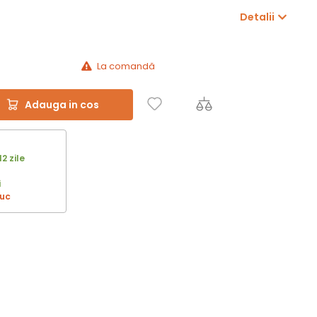
Detalii
La comandă
Adauga in cos
12 zile
i
buc