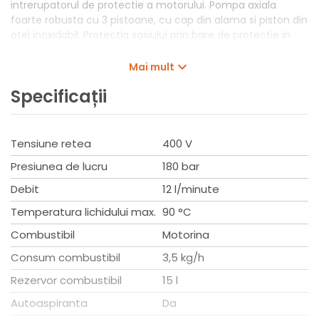
intrerupatorul de protectie a motorului. Pompa axiala
foarte robusta cu 3 pistoane, cu cap din alama si piston din
otel inoxidabil. Protectia sasiului prin bare de protectie in
spate si in fata. Usor de manevrat cu maner ergonomic,
doua roti mari si o roata pivotanta. Maner pliabil pentru
Mai mult
depozitare si transport cu economie de spatiu.
Specificații
Tensiune retea
400 V
Presiunea de lucru
180 bar
Debit
12 l/minute
Temperatura lichidului max.
90 °C
Combustibil
Motorina
Consum combustibil
3,5 kg/h
Rezervor combustibil
15 l
Autoaspiranta
Da