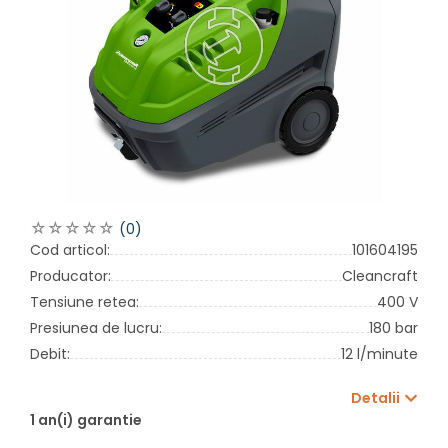
(0)
Cod articol:
101604195
Producator:
Cleancraft
Tensiune retea:
400 V
Presiunea de lucru:
180 bar
Debit:
12 l/minute
Detalii
1 an(i) garantie