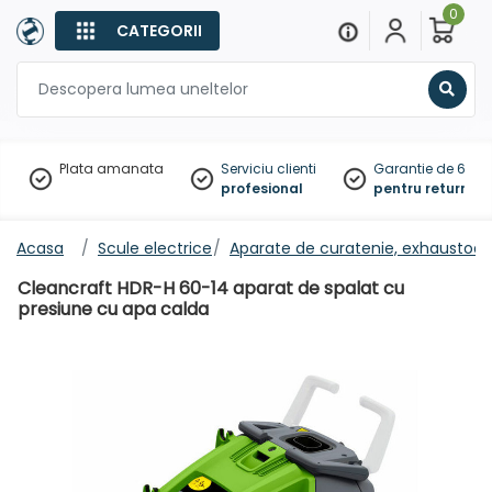
0
CATEGORII
Sear
Plata amanata
Serviciu clienti
Garantie de 60 zil
profesional
pentru returnare
Acasa
Scule electrice
Aparate de curatenie, exhaustoar
Cleancraft HDR-H 60-14 aparat de spalat cu
presiune cu apa calda