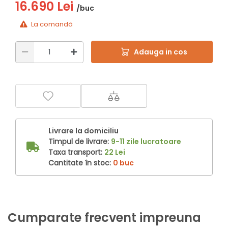
16.690 Lei
/buc
La comandă
Adauga in cos
Livrare la domiciliu
Timpul de livrare:
9-11 zile lucratoare
Taxa transport:
22 Lei
Cantitate în stoc:
0 buc
Cumparate frecvent impreuna