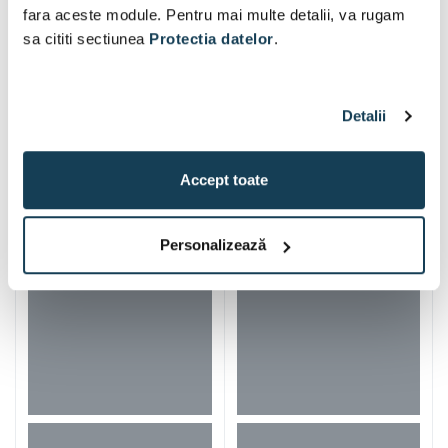
fara aceste module. Pentru mai multe detalii, va rugam
sa cititi sectiunea
Protectia datelor
.
Detalii
Alti clienti au vizitat si
Accept toate
Personalizează