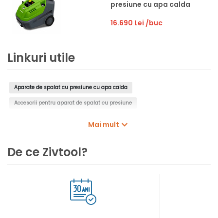
presiune cu apa calda
16.690 Lei
/buc
Linkuri utile
Aparate de spalat cu presiune cu apa calda
Accesorii pentru aparat de spalat cu presiune
Pistoale pentru aparat de spalat cu presiune
Mai mult
Furtunuri pentru aparat de spalat cu presiune
De ce Zivtool?
Duze pentru aparat de spalat cu presiune
Perii pentru aparat de spalat cu presiune