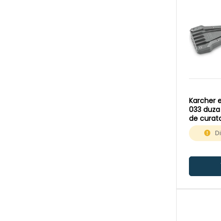
HD823GCLASSIC
(7)
HD923DE
(1)
HD923G
(1)
HD7144M
(1)
HD10214S
(4)
HD10254S
(4)
HD10254SXAPLUS
(4)
Karcher 
033 duza
HDS511U
(7)
de curata
presiune
HDS511UX
(7)
D
HDS511UXPLUS
(4)
HDS513U
(4)
HDS515
(2)
HDS6144C
(3)
HDS8184C
(3)