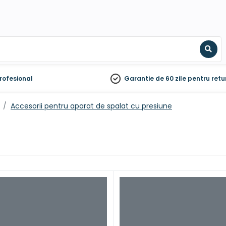
Sear
rofesional
Garantie de 60 zile
pentru retu
Accesorii pentru aparat de spalat cu presiune