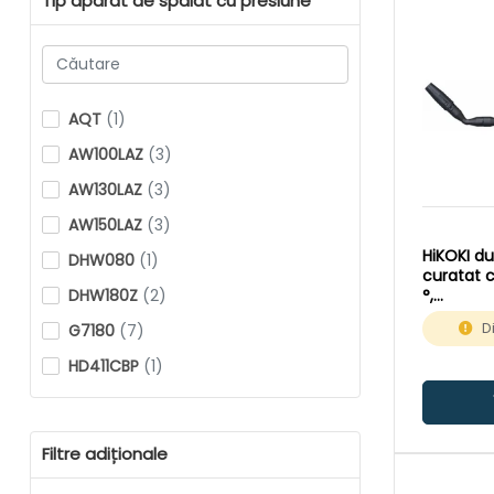
Tip aparat de spalat cu presiune
AQT
(1)
AW100LAZ
(3)
AW130LAZ
(3)
AW150LAZ
(3)
HiKOKI d
DHW080
(1)
curatat c
DHW180Z
(2)
°,
AW100LA
D
G7180
(7)
HD411CBP
(1)
HD515C
(12)
HD515CPLUS
(10)
Filtre adiționale
HD515CXPLUS
(12)