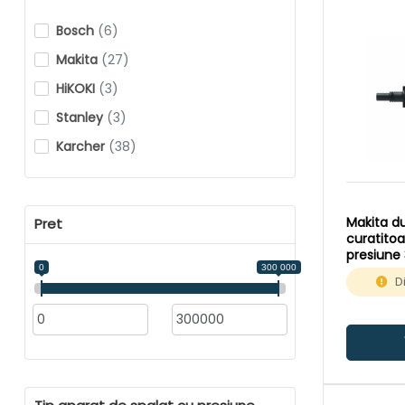
Bosch
(6)
Makita
(27)
HiKOKI
(3)
Stanley
(3)
Karcher
(38)
Makita d
Pret
curatitoa
presiune
0
300 000
D