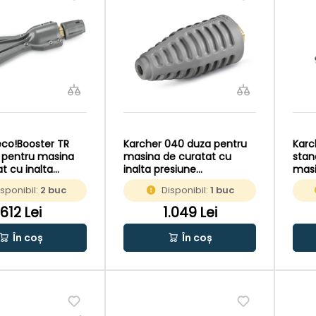
eco!Booster TR
Karcher 040 duza pentru
Karc
 pentru masina
masina de curatat cu
stan
t cu inalta
inalta presiune
masi
max.300bar
pres
isponibil:
2 buc
Disponibil:
1 buc
612 Lei
1.049 Lei
În coș
În coș