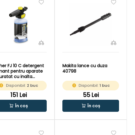
her FJ 10 C detergent
Makita lance cu duza
ant pentru aparate
40798
uratat cu inalta
iune
Disponibil:
2 buc
Disponibil:
1 buc
151 Lei
55 Lei
În coș
În coș