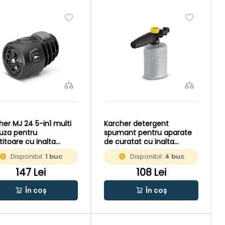
her MJ 24 5-in1 multi
Karcher detergent
duza pentru
spumant pentru aparate
titoare cu inalta
de curatat cu inalta
iune
presiune 0,6L
Disponibil:
1 buc
Disponibil:
4 buc
147 Lei
108 Lei
În coș
În coș