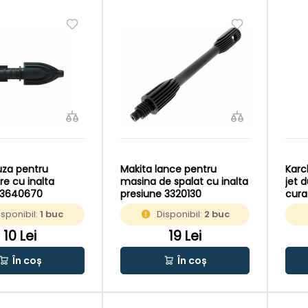
uza pentru
Makita lance pentru
Karc
re cu inalta
masina de spalat cu inalta
jet 
 3640670
presiune 3320130
cura
pres
isponibil:
1 buc
Disponibil:
2 buc
10 Lei
19 Lei
În coș
În coș