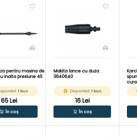
uza pentru masina de
Makita lance cu duza
Karc
u inalta presiune 45
3640640
spum
cura
Z/AW130LAZ/AW150LAZ
1l
isponibil:
1 buc
Disponibil:
1 buc
65 Lei
16 Lei
În coș
În coș