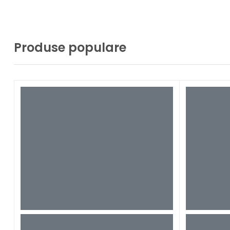
K2COMPACTCAR&HOME
(8)
K2COMPACTHOME
(7)
K2POWERCONTROL
(8)
Produse populare
K2PREMIUM
(8)
K2PREMIUMHORIZONTAL
(1)
K2PREMIUMPOWERCONTROL
(7)
K2PREMIUMPOWERCONTROLHOME
(1)
K2UNIVERSALEDITION
(1)
K3
(9)
K3CAR
(3)
K3CLASSIC
(1)
K3CLASSICCAR
(8)
K3COMPACT
(9)
K3COMPACTCAR
(9)