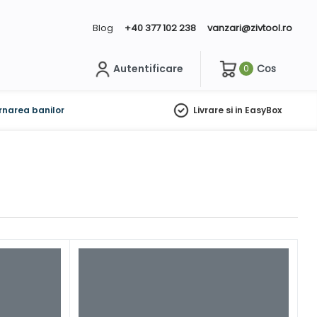
Blog
+40 377 102 238
vanzari@zivtool.ro
Autentificare
Cos
0
ch
rnarea banilor
Livrare si in EasyBox