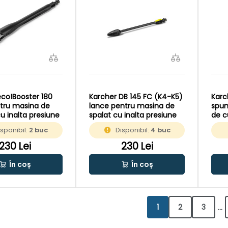
eco!Booster 180
Karcher DB 145 FC (K4-K5)
Karc
tru masina de
lance pentru masina de
spum
u inalta presiune
spalat cu inalta presiune
de c
pres
isponibil:
2 buc
Disponibil:
4 buc
230 Lei
230 Lei
În coș
În coș
1
2
3
...