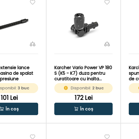
extensie lance
Karcher Vario Power VP 180
Karc
asina de spalat
S (K5 - K7) duza pentru
spum
 presiune
curatitoare cu inalta
de c
presiune
pres
isponibil:
3 buc
Disponibil:
2 buc
101 Lei
172 Lei
În coș
În coș