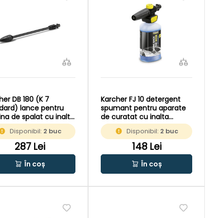
her DB 180 (K 7
Karcher FJ 10 detergent
dard) lance pentru
spumant pentru aparate
na de spalat cu inalta
de curatat cu inalta
iune
presiune
Disponibil:
2 buc
Disponibil:
2 buc
287 Lei
148 Lei
În coș
În coș