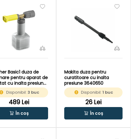
her Basic1 duza de
Makita duza pentru
are pentru aparat de
curatitoare cu inalta
tat cu inalta presiune
presiune 3640650
Disponibil:
3 buc
Disponibil:
1 buc
489 Lei
26 Lei
În coș
În coș