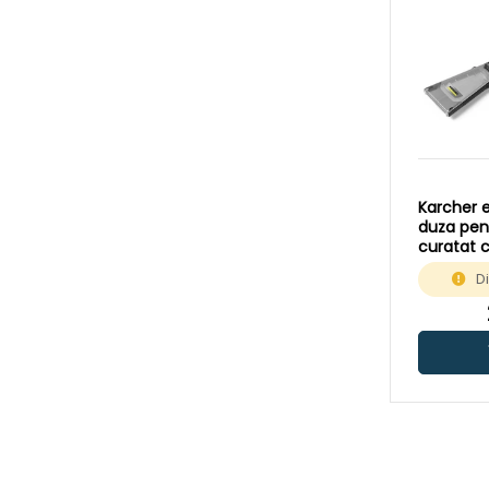
HDS9174C
(4)
HDS9204
(4)
HDS10214M
(3)
HW001G
(1)
HW120
(1)
HW1200
(1)
Karcher 
HW1300
(1)
duza pen
curatat c
K2
(8)
D
K2BATTERY
(7)
K2CLASSIC
(8)
K2CLASSICCAR
(1)
K2CLASSICHOME
(1)
K2COMPACT
(8)
K2COMPACTCAR
(8)