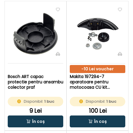
-10 Lei voucher
Bosch ART capac
Makita 197294-7
protectie pentru ansambu
aparatoare pentru
colector praf
motocoasa CU kit
complet pentru montare
cutit
Disponibil:
1 buc
Disponibil:
1 buc
9 Lei
100 Lei
În coș
În coș