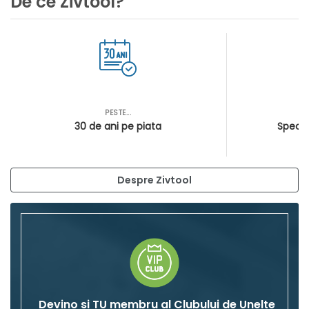
De ce Zivtool?
PESTE...
AS
30 de ani pe piata
Special
Despre Zivtool
Devino si TU membru al Clubului de Unelte