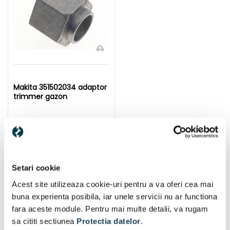
Makita 351502034 adaptor
trimmer gazon
Disponibil:
1 buc
27 Lei
În coș
Setari cookie
Acest site utilizeaza cookie-uri pentru a va oferi cea mai
buna experienta posibila, iar unele servicii nu ar functiona
fara aceste module. Pentru mai multe detalii, va rugam
Produse populare
sa cititi sectiunea
Protectia datelor
.