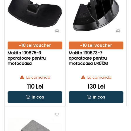
-10 Lei voucher
-10 Lei voucher
Makita 199875-3
Makita 199873-7
aparatoare pentru
aparatoare pentru
motocoasa
motocoasa UR012G
La comandă
La comandă
110 Lei
130 Lei
În coș
În coș