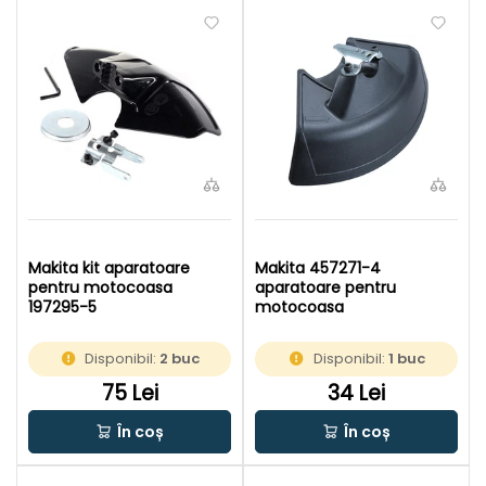
Makita kit aparatoare
Makita 457271-4
pentru motocoasa
aparatoare pentru
197295-5
motocoasa
Disponibil:
2 buc
Disponibil:
1 buc
75 Lei
34 Lei
În coș
În coș