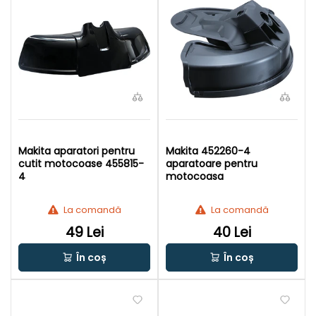
Makita aparatori pentru
Makita 452260-4
cutit motocoase 455815-
aparatoare pentru
4
motocoasa
La comandă
La comandă
49 Lei
40 Lei
În coș
În coș