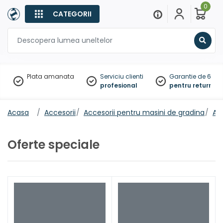
0
CATEGORII
Sear
Plata amanata
Serviciu clienti
Garantie de 60 zil
profesional
pentru returnare
Acasa
Accesorii
Accesorii pentru masini de gradina
Ac
Oferte speciale