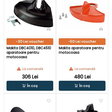
-30 Lei voucher
-50 Lei voucher
Makita DBC4010, DBC4510
Makita aparatoare pentru
aparatoare pentru
motocoasa
motocoasa
La comandă
La comandă
306 Lei
480 Lei
În coș
În coș