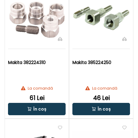
Makita 382224310
Makita 385224250
La comandă
La comandă
61 Lei
46 Lei
În coș
În coș