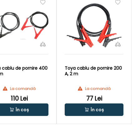
 cablu de pornire 400
Toya cablu de pornire 200
 m
A, 2 m
La comandă
La comandă
110 Lei
77 Lei
În coș
În coș