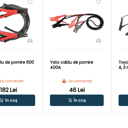
lu de pornire 600
Yato cablu de pornire
Toya
400A
A, 3
La comandă
La comandă
182 Lei
46 Lei
În coș
În coș