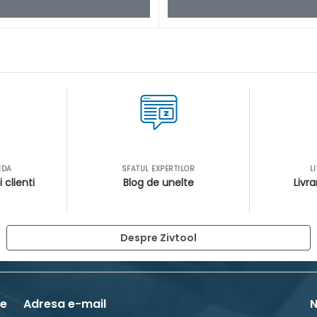
IDA
SFATUL EXPERTILOR
L
i clienti
Blog de unelte
Livra
Despre Zivtool
de
Adresa e-mail
N