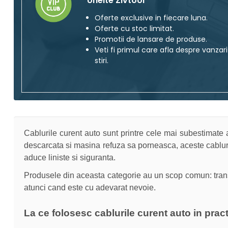
Unelte Zivtool
Oferte exclusive in fiecare luna.
Oferte cu stoc limitat.
Promotii de lansare de produse.
Veti fi primul care afla despre vanzari
stiri.
Cablurile curent auto sunt printre cele mai subestimate acc
descarcata si masina refuza sa porneasca, aceste cabluri 
aduce liniste si siguranta.
Produsele din aceasta categorie au un scop comun: transferu
atunci cand este cu adevarat nevoie.
La ce folosesc cablurile curent auto in prac