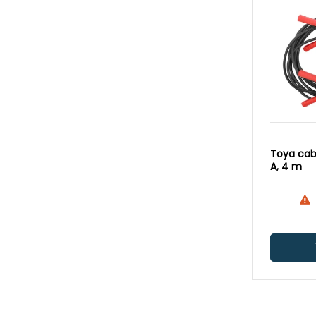
Toya cab
A, 4 m