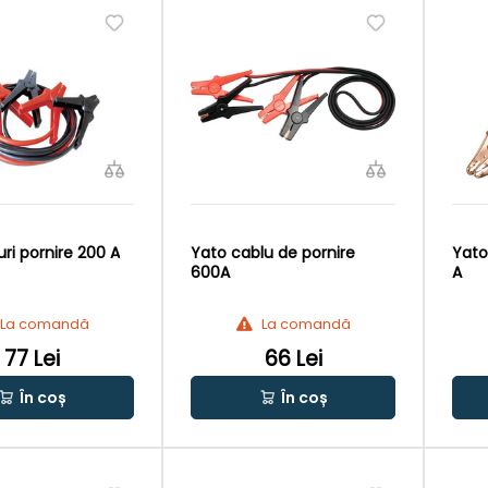
ri pornire 200 A
Yato cablu de pornire
Yato
600A
A
La comandă
La comandă
77 Lei
66 Lei
În coș
În coș