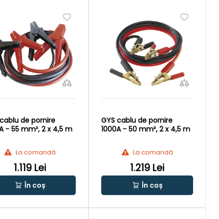
cablu de pornire
GYS cablu de pornire
A - 55 mm², 2 x 4,5 m
1000A - 50 mm², 2 x 4,5 m
La comandă
La comandă
1.119 Lei
1.219 Lei
În coș
În coș