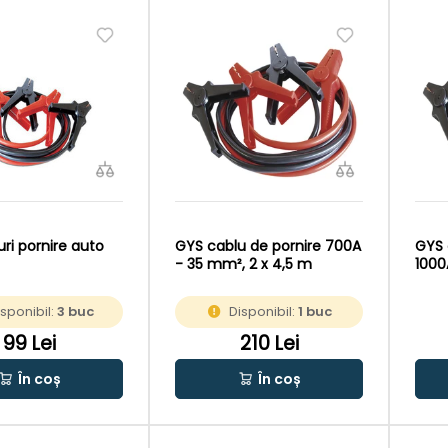
ri pornire auto
GYS cablu de pornire 700A
GYS 
- 35 mm², 2 x 4,5 m
1000
isponibil:
3 buc
Disponibil:
1 buc
99 Lei
210 Lei
În coș
În coș