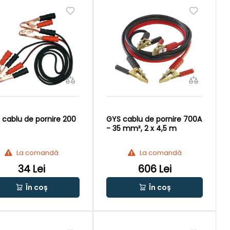
 cablu de pornire 200
GYS cablu de pornire 700A
- 35 mm², 2 x 4,5 m
La comandă
La comandă
34 Lei
606 Lei
În coș
În coș