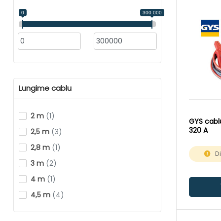
0
300 000
Lungime cablu
2 m
(1)
GYS cablu
320 A
2,5 m
(3)
2,8 m
(1)
D
3 m
(2)
4 m
(1)
4,5 m
(4)