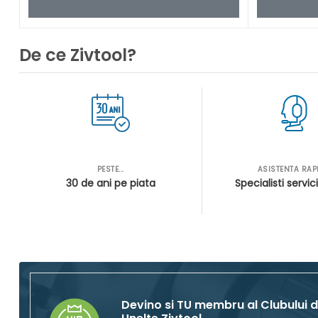
De ce Zivtool?
PESTE...
ASISTENTA RAP
30 de ani pe piata
Specialisti servici
Devino si TU membru al Clubului 