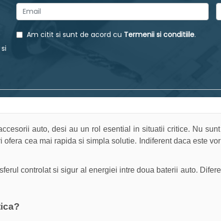
Am citit si sunt de acord cu
Termenii si conditiile
.
 si
esorii auto, desi au un rol esential in situatii critice. Nu sunt 
ofera cea mai rapida si simpla solutie. Indiferent daca este vorb
l controlat si sigur al energiei intre doua baterii auto. Diferent
tica?