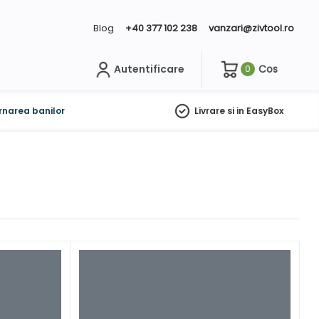
Blog
+40 377 102 238
vanzari@zivtool.ro
Autentificare
Cos
0
ch
rnarea banilor
Livrare si in EasyBox