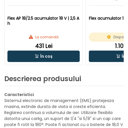
Flex AP 18/2.5 acumulator 18 V | 2,5 A
Flex acumulator 18 
h
La comandă
Disponib
431 Lei
1.109
În coș
În 
Descrierea produsului
Caracteristici
Sistemul electronic de management (EMS) protejeaza
masina, extinde durata de viata si creste eficienta.
Reglarea continua a volumului de aer. Utilizare flexibila
datorita unui carlig, un suport de 1/4 "si 5/8" si un cap care
poate fi rotit la 180°. Poate fi actionat cu o baterie de 18,0 V