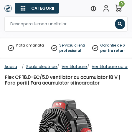
0
CATEGORII
Sear
Plata amanata
Serviciu clienti
Garantie de 60 zil
profesional
pentru returnare
Acasa
Scule electrice
Ventilatoare
Ventilatoare cu ac
Flex CF 18.0-EC/5.0 ventilator cu acumulator 18 V |
Fara perii | Fara acumulator si incarcator