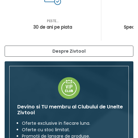
PESTE...
AS
30 de ani pe piata
Special
Despre Zivtool
Devino si TU membru al Clubului de Unelte
Zivtool
Oferte exclusive in fiecare luna.
Oferte cu stoc limitat.
Promotii de lansare de produse.