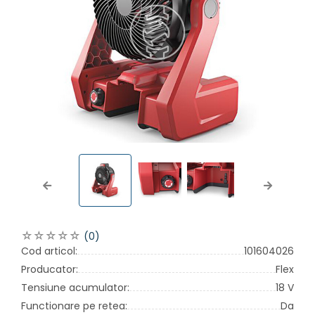
Previous
Next
(0)
Cod articol:
101604026
Producator:
Flex
Tensiune acumulator:
18 V
Functionare pe retea:
Da