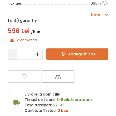
3
Flux aer:
1095 m
/h
Detalii
1 an(i) garantie
596 Lei
/buc
La comandă
Adauga in cos
Livrare la domiciliu
Timpul de livrare:
6-8 zile lucratoare
Taxa transport:
22 Lei
Cantitate în stoc:
0 buc