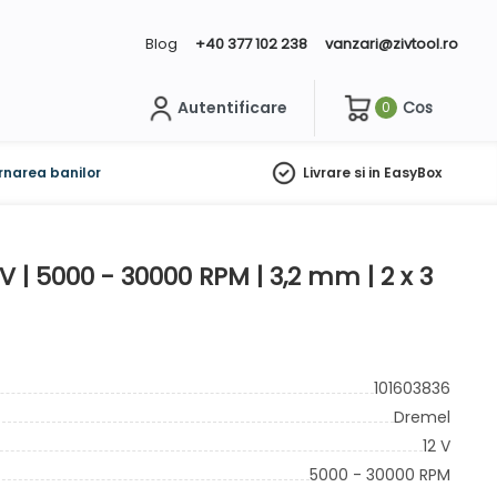
Blog
+40 377 102 238
vanzari@zivtool.ro
Autentificare
Cos
0
ch
rnarea banilor
Livrare si in EasyBox
| 5000 - 30000 RPM | 3,2 mm | 2 x 3
101603836
Dremel
12 V
5000 - 30000 RPM