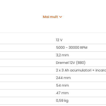
Mai mult
12 V
5000 - 30000 RPM
3,2 mm
Dremel 12V (880)
2 x 3 Ah acumulatori + incar
244 mm
54 mm
47 mm
0,59 kg