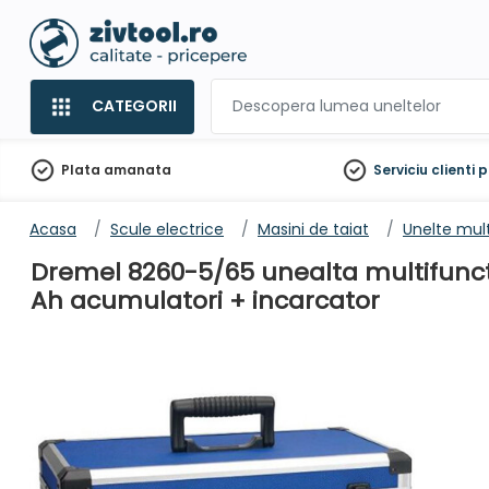
CATEGORII
Plata amanata
Serviciu clienti
p
Acasa
Scule electrice
Masini de taiat
Unelte mul
Dremel 8260-5/65 unealta multifunctio
Ah acumulatori + incarcator