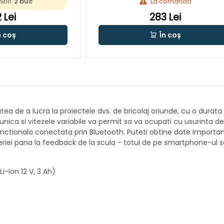
ibil:
2 buc
La comandă
 Lei
283 Lei
n coș
În coș
tea de a lucra la proiectele dvs. de bricolaj oriunde, cu o durat
nica si vitezele variabile va permit sa va ocupati cu usurinta de 
ifunctionala conectata prin Bluetooth. Puteti obtine date importa
bateriei pana la feedback de la scula - totul de pe smartphone-u
-Ion 12 V, 3 Ah)