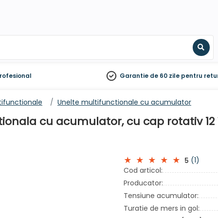
Sear
rofesional
Garantie de 60 zile
pentru retu
tifunctionale
Unelte multifunctionale cu acumulator
nala cu acumulator, cu cap rotativ 12 V 
(1)
5
Cod articol:
Producator:
Tensiune acumulator:
Turatie de mers in gol: