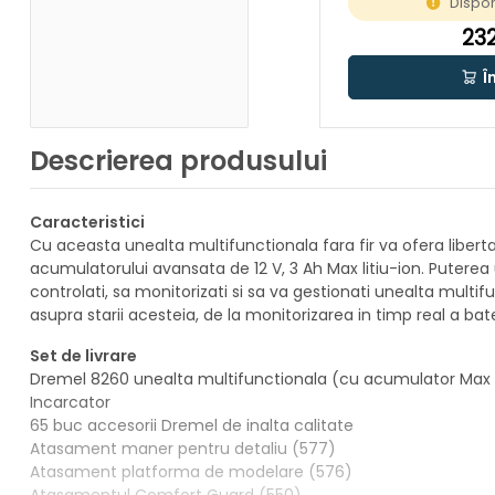
Dispon
232
Î
Descrierea produsului
Caracteristici
Cu aceasta unealta multifunctionala fara fir va ofera liberta
acumulatorului avansata de 12 V, 3 Ah Max litiu-ion. Puterea u
controlati, sa monitorizati si sa va gestionati unealta mult
asupra starii acesteia, de la monitorizarea in timp real a 
Set de livrare
Dremel 8260 unealta multifunctionala (cu acumulator Max Li
Incarcator
65 buc accesorii Dremel de inalta calitate
Atasament maner pentru detaliu (577)
Atasament platforma de modelare (576)
Atasamentul Comfort Guard (550)