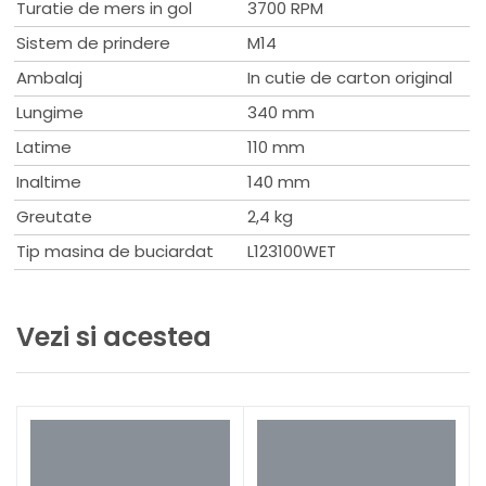
Maner
Turatie de mers in gol
3700 RPM
Suport de cablu Velcro
Sistem de prindere
M14
Date tehnice
Ambalaj
In cutie de carton original
Diametrul discului de 115 mm
Lungime
340 mm
Fara sarcina 3700 rpm
Putere de intrare 1150 W
Latime
110 mm
Putere 700 W
Inaltime
140 mm
Prindere instrument M 14
Dimensiuni mm 340x140
Greutate
2,4 kg
2 m furtun
Tip masina de buciardat
L123100WET
Greutate 2,4 kg
Vezi si acestea