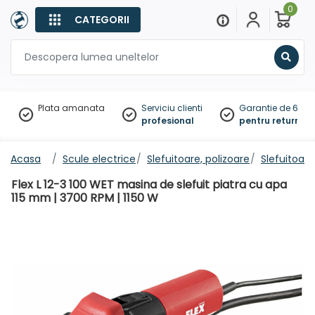
0
CATEGORII
Sear
Plata amanata
Serviciu clienti
Garantie de 60 zil
profesional
pentru returnare
Acasa
Scule electrice
Slefuitoare, polizoare
Slefuitoare
Flex L 12-3 100 WET masina de slefuit piatra cu apa
115 mm | 3700 RPM | 1150 W