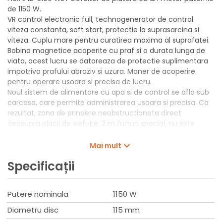
de 1150 W.
VR control electronic full, technogenerator de control
viteza constanta, soft start, protectie la suprasarcina si
viteza. Cuplu mare pentru curatirea maxima al suprafatei.
Bobina magnetice acoperite cu praf si o durata lunga de
viata, acest lucru se datoreaza de protectie suplimentara
impotriva prafului abraziv si uzura. Maner de acoperire
pentru operare usoara si precisa de lucru.
Noul sistem de alimentare cu apa si de control se afla sub
carcasa, care permite administrarea usoara si precisa. Ca
rezultat, zona de prindere neobstructionata direct
deasupra placii de slefuire. 2 m furtun special, nu este
nevoie in continuare de dispozitive de securitate
suplimentare.
Mai mult
Flexibilitate sporita, reduce greutatea si reduce riscul de
Specificații
deteriorare furtun. Cuplare din alama cu actiune rapida
pentru 1/2" furtun.
Comutator de protectie PRCD, integrat in cordonul
Putere nominala
1150 W
ombilical. Blocare a axului.
Diametru disc
115 mm
Set de livrare