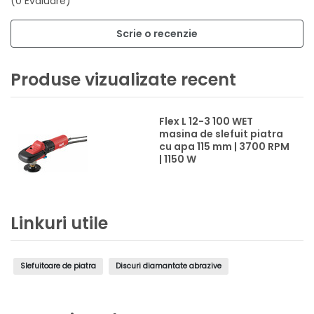
(0 Evaluare)
Scrie o recenzie
Produse vizualizate recent
Flex L 12-3 100 WET
masina de slefuit piatra
cu apa 115 mm | 3700 RPM
| 1150 W
Linkuri utile
Slefuitoare de piatra
Discuri diamantate abrazive