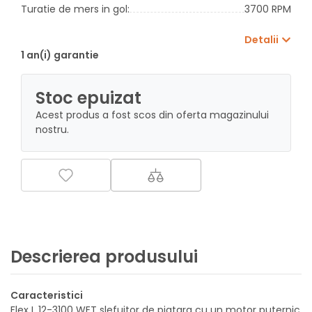
Turatie de mers in gol:
3700 RPM
Detalii
1 an(i) garantie
Stoc epuizat
Acest produs a fost scos din oferta magazinului
nostru.
Descrierea produsului
Caracteristici
Flex L 12-3100 WET slefuitor de piatara cu un motor puternic