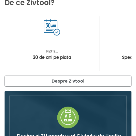
De ce Zivtool?
PESTE...
AS
30 de ani pe piata
Special
Despre Zivtool
Devino si TU membru al Clubului de Unelte