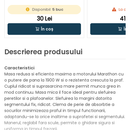
Disponibil:
5 buc
La c
30 Lei
41 L
În coș
În 
Descrierea produsului
Caracteristici
Masa redusa si eficienta maxima a motorului Marathon cu
o putere de pana la 1900 W si o rezistenta crescuta la praf.
Cuplul ridicat si suprasarcina mare permit munca grea in
mod continuu. Masa mica il face ideal pentru slefuirea
peretilor si a plafoanelor. Slefuirea la margini datorita
segmentului fix, ridicat. Clema de perie de absorbtie a
socurilor minimizeaza praful in timpul functionarii,
adaptandu-se la orice inaltime a suprafetei si segmentului.
Manerul, reglabil fara scule, permite o ghidare sigura si
uniforma in timpul frezarii.