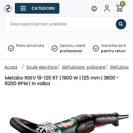
0
CATEGORII
Sear
Plata amanata
Serviciu clienti
Garantie de 60 zil
profesional
pentru returnare
Acasa
Scule electrice
Slefuitoare, polizoare
Slefuitoar
Metabo RSEV 19-125 RT | 1900 W | 125 mm | 3800 -
8200 RPM | In valiza