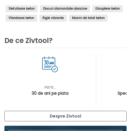
Slefuitoare beton
Discuri diamantate abrazive
Elicoptere beton
Vibratoare beton
Rigle vibrante
Masini de taiat beton
De ce Zivtool?
PESTE...
AS
30 de ani pe piata
Special
Despre Zivtool