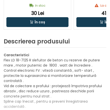
In stoc
La c
30 Lei
41 L
În coș
În 
Descrierea produsului
Caracteristici
Flex LD 18-7125 R slefuitor de beton cu rezerve de putere
mare , motor puternic de 1800 . watt de încredere .
Control electronic FV : viteză constantă , soft- start ,
protectie la suprasarcina si monitorizare temperatură
controlată .
Vid de colectare a prafului : protejează împotriva prafului
abraziv , disc reduce uzura , pastreaza deschide porii
concrete pentru noul strat .
Spline cap înecat , pentru a preveni înregistrarea
accidentală .