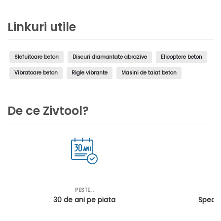
Linkuri utile
Slefuitoare beton
Discuri diamantate abrazive
Elicoptere beton
Vibratoare beton
Rigle vibrante
Masini de taiat beton
De ce Zivtool?
PESTE...
AS
30 de ani pe piata
Special