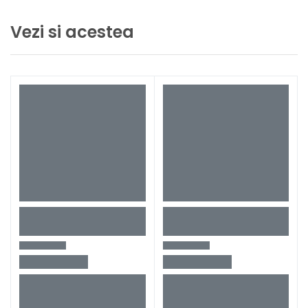
Greutate 4.2 kg
Vezi si acestea
Set de livrare
1 buc Turbo slefuire disc de Ø 125
Capac de praf, inel de aspirare
1 mâner SoftVib
Suport cablu 3 piese
1 hexagon șurub soclu
1 adaptor vacuum
1 cheie pini