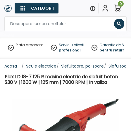
0
CATEGORII
Sear
Plata amanata
Serviciu clienti
Garantie de 60 zil
profesional
pentru returnare
Acasa
Scule electrice
Slefuitoare, polizoare
Slefuitoar
Flex LD 18-7 125 R masina electric de slefuit beton
230 V | 1800 W | 125 mm | 7000 RPM | In valiza