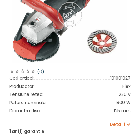
(0)
Cod articol:
101001027
Producator:
Flex
Tensiune retea:
230 V
Putere nominala:
1800 W
Diametru disc:
125 mm
Detalii
1 an(i) garantie