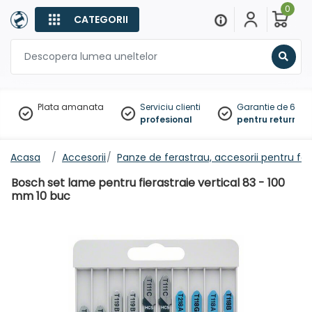
0
CATEGORII
Sear
Plata amanata
Serviciu clienti
Garantie de 60 zil
profesional
pentru returnare
Acasa
Accesorii
Panze de ferastrau, accesorii pentru fe
Bosch set lame pentru fierastraie vertical 83 - 100
mm 10 buc