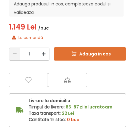
Adauga produsul in cos, completeaza codul si
valideaza.
1.149 Lei
/buc
La comandă
Adauga in cos
Livrare la domiciliu
Timpul de livrare:
85-87 zile lucratoare
Taxa transport:
22 Lei
Cantitate în stoc:
0 buc