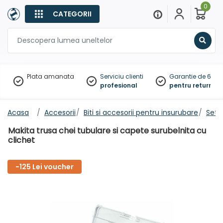
0
CATEGORII
Sear
Plata amanata
Serviciu clienti
Garantie de 60 zil
profesional
pentru returnare
Acasa
Accesorii
Biti si accesorii pentru insurubare
Set b
Makita trusa chei tubulare si capete surubelnita cu
clichet
-125 Lei voucher