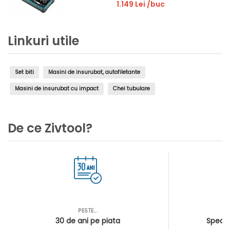
1.149 Lei
/buc
Linkuri utile
Set biti
Masini de insurubat, autofiletante
Masini de insurubat cu impact
Chei tubulare
De ce Zivtool?
PESTE...
AS
30 de ani pe piata
Special