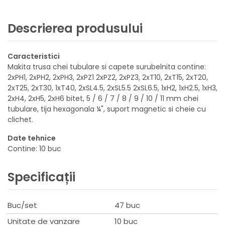
Descrierea produsului
Caracteristici
Makita trusa chei tubulare si capete surubelnita contine:
2xPH1, 2xPH2, 2xPH3, 2xPZ1 2xPZ2, 2xPZ3, 2xT10, 2xT15, 2xT20,
2xT25, 2xT30, 1xT40, 2xSL4.5, 2xSL5.5 2xSL6.5, 1xH2, 1xH2.5, 1xH3,
2xH4, 2xH5, 2xH6 bitet, 5 / 6 / 7 / 8 / 9 / 10 / 11 mm chei
tubulare, tija hexagonala ¼", suport magnetic si cheie cu
clichet.
Date tehnice
Contine: 10 buc
Specificații
Buc/set
47 buc
Unitate de vanzare
10 buc