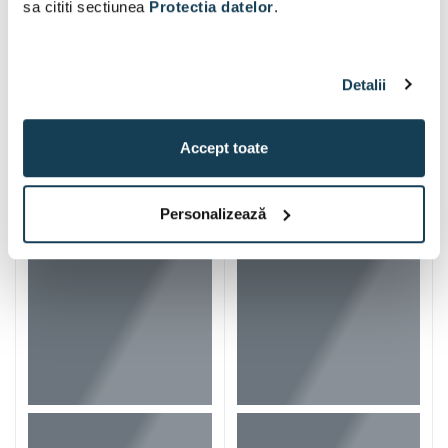
sa cititi sectiunea
Protectia datelor
.
Detalii
Accept toate
Iti mai recomandam si
Personalizează