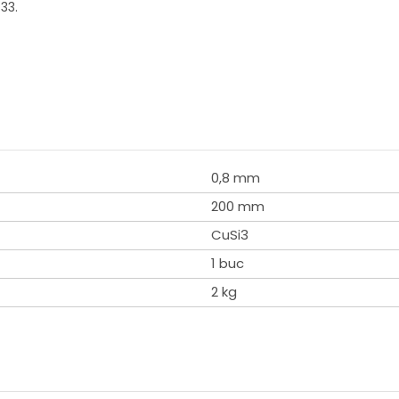
33.
0,8 mm
200 mm
CuSi3
1 buc
2 kg