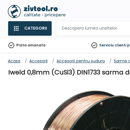
CATEGORII
Plata amanata
Serviciu clienti
p
Acasa
Accesorii
Accesorii pentru sudura
Sarme d
Iweld 0,8mm (CuSi3) DIN1733 sarma d