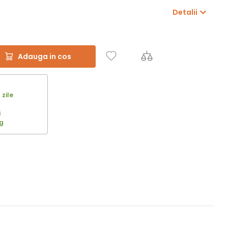
Detalii
Adauga in cos
 zile
i
g