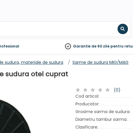
Sear
rofesional
Garantie de 60 zile
pentru retu
e sudura, materiale de sudura
Sarme de sudura MIG/MAG
e sudura otel cuprat
(0)
Cod articol:
Producator:
Grosime sarma de sudura:
Diametru tambur sarma:
Clasificare: