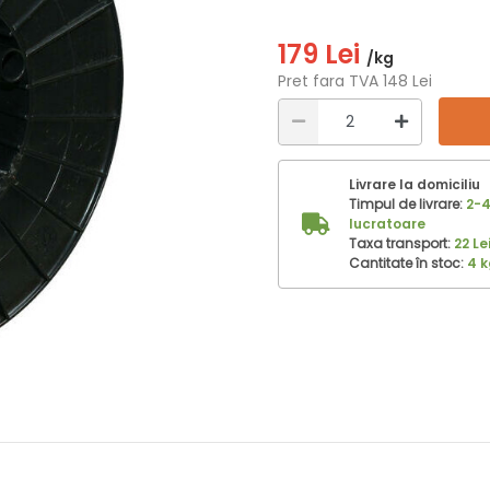
179 Lei
/kg
Pret fara TVA 148 Lei
Livrare la domiciliu
Timpul de livrare:
2-4
lucratoare
Taxa transport:
22 Le
Cantitate în stoc:
4 k