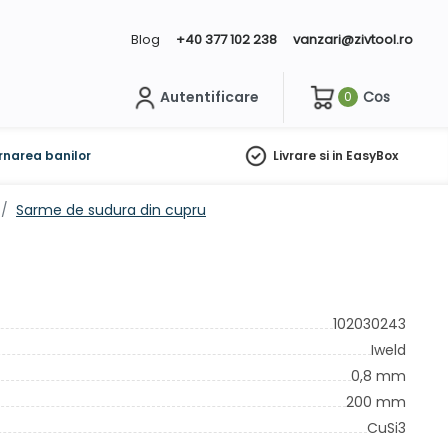
Blog
+40 377 102 238
vanzari@zivtool.ro
Autentificare
Cos
0
ch
rnarea banilor
Livrare si in EasyBox
Sarme de sudura din cupru
102030243
Iweld
0,8 mm
200 mm
CuSi3