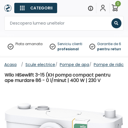
0
CATEGORII
Sear
Plata amanata
Serviciu clienti
Garantie de 60 zil
profesional
pentru returnare
Acasa
Scule electrice
Pompe de apa
Pompe de ridica
Wilo HiSewlift 3-15 (KH pompa compact pentru
ape murdare 86 - 0 l/minut | 400 W | 230 V