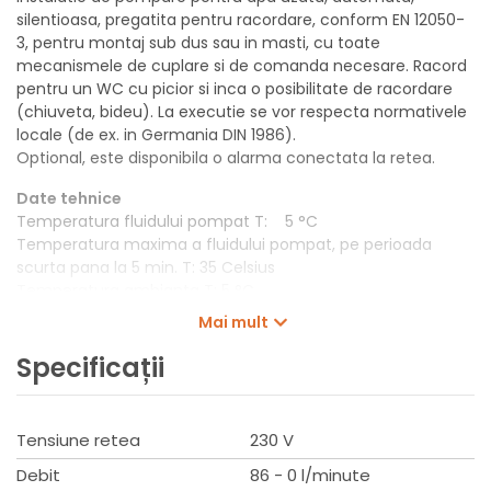
silentioasa, pregatita pentru racordare, conform EN 12050-
3, pentru montaj sub dus sau in masti, cu toate
mecanismele de cuplare si de comanda necesare. Racord
pentru un WC cu picior si inca o posibilitate de racordare
(chiuveta, bideu). La executie se vor respecta normativele
locale (de ex. in Germania DIN 1986).
Optional, este disponibila o alarma conectata la retea.
Date tehnice
Temperatura fluidului pompat T: 5 °C
Temperatura maxima a fluidului pompat, pe perioada
scurta pana la 5 min. T: 35 Celsius
Temperatura ambianta T: 5 °C
Presiune de lucru maxima PN: 1 bar
Mai mult
Alimentare electrica: 1~230 V, 50 Hz
Toleranta tensiune: ±10 %
Specificații
Putere nominala a motorului P2: 0,4 kW
Turatie nominala n: 2900 1/min
Curent nominal IN: 1,9 A
Tensiune retea
230 V
Clasa de izolatie: F
Frecventa max. a comutarii t: 100 1/h
Debit
86 - 0 l/minute