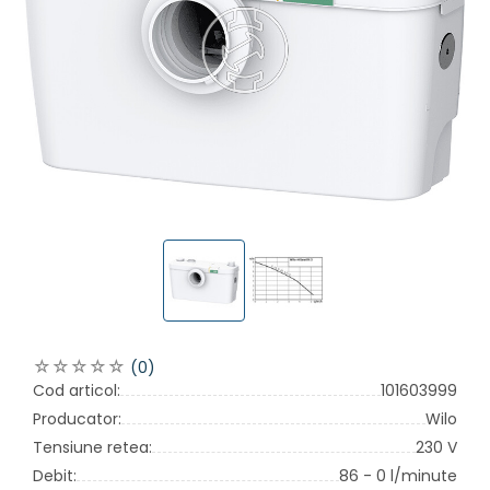
(0)
Cod articol:
101603999
Producator:
Wilo
Tensiune retea:
230 V
Debit:
86 - 0 l/minute