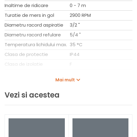
Material tanc: PP
Inaltime de ridicare
0 - 7 m
Carcasa pompa: PP-GF30
Rotor hidraulic: PA66-GF15
Turatie de mers in gol
2900 RPM
Racord conducta la aspiratie: DN40
Diametru racord aspiratie
3/2 "
Racord conducta pe refulare: DN32
Greutate neta aprox.: 5,7 kg
Diametru racord refulare
5/4 "
Temperatura lichidului max.
35 °C
Clasa de protectie
IP44
Clasa de izolatie
F
Carcasa pompa
PP-GF30
Mai mult
Rotor
PA66-GF15
Vezi si acestea
Putere nominala
400 W
Greutate
5,7 kg
Tip pompa apa
HISEWLIFT3