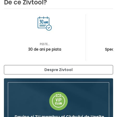
De ce Zivtool?
PESTE...
AS
30 de ani pe piata
Special
Despre Zivtool
Devino si TU membru al Clubului de Unelte