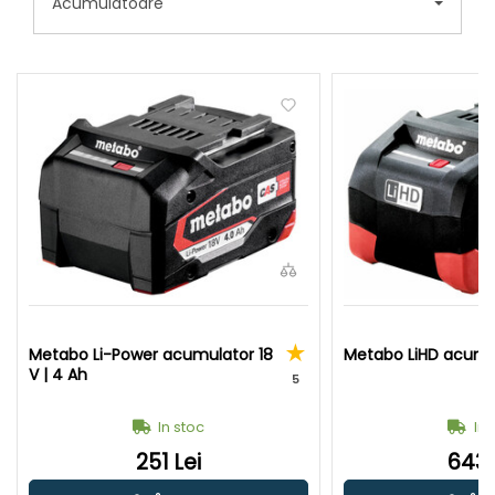
Acumulatoare
Metabo Li-Power acumulator 18
Metabo LiHD acumul
V | 4 Ah
5
In stoc
In 
251 Lei
643 