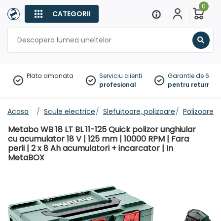
0
CATEGORII
Sear
Plata amanata
Serviciu clienti
Garantie de 60 zil
profesional
pentru returnare
Acasa
Scule electrice
Slefuitoare, polizoare
Polizoare u
Metabo WB 18 LT BL 11-125 Quick polizor unghiular
cu acumulator 18 V | 125 mm | 10000 RPM | Fara
perii | 2 x 8 Ah acumulatori + incarcator | In
MetaBOX