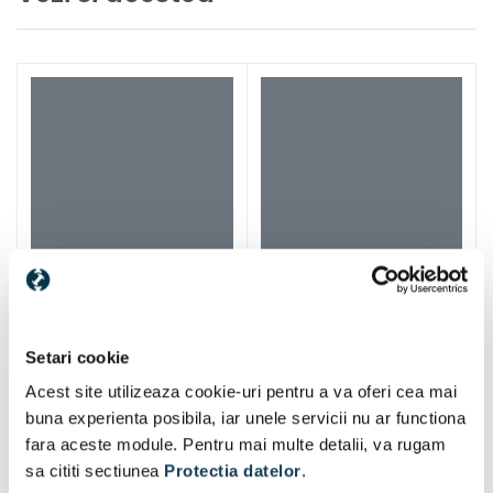
Metabo LiHD acumulator
2 buc
18 V | 8 Ah
Specificații
Metabo ASC 145
1 buc
incarcator scule
Specificații
Setari cookie
Acest site utilizeaza cookie-uri pentru a va oferi cea mai
buna experienta posibila, iar unele servicii nu ar functiona
fara aceste module. Pentru mai multe detalii, va rugam
sa cititi sectiunea
Protectia datelor
.