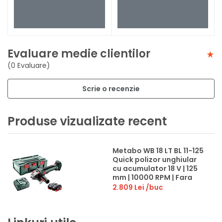
Evaluare medie clientilor
(0 Evaluare)
Scrie o recenzie
Produse vizualizate recent
Metabo WB 18 LT BL 11-125
Quick polizor unghiular
cu acumulator 18 V | 125
mm | 10000 RPM | Fara
perii | 2 x 8 Ah
2.809 Lei
/buc
acumulatori +
incarcator | In MetaBOX