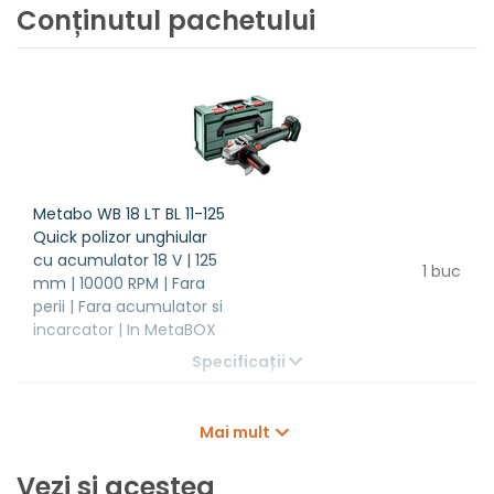
incarcator
Conținutul pachetului
Ambalaj
In MetaBOX
Greutate
1,8 kg
Tip polizor unghiular
WB18LTBL11125QUICK
Metabo WB 18 LT BL 11-125
Quick polizor unghiular
cu acumulator 18 V | 125
1 buc
mm | 10000 RPM | Fara
perii | Fara acumulator si
incarcator | In MetaBOX
Specificații
Mai mult
Vezi si acestea