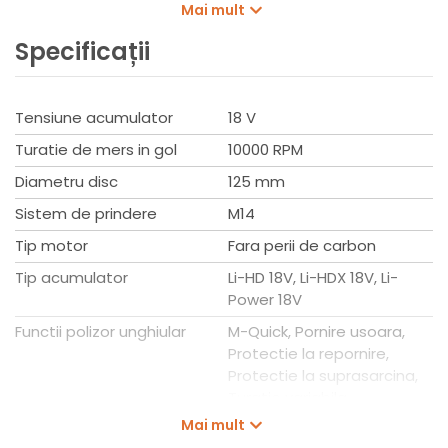
atunci cand discul este blocat - pentru o protectie
Mai mult
maxima a utilizatorului. Protectie electronica la
Specificații
suprasarcina, pornira lana, protectie la repornire. Filtru de
praf detasabil si curatabil pentru protectia motorului
impotriva particulelor grosiere.
Tensiune acumulator
18 V
Turatie de mers in gol
10000 RPM
Diametru disc
125 mm
Sistem de prindere
M14
Tip motor
Fara perii de carbon
Tip acumulator
Li-HD 18V, Li-HDX 18V, Li-
Power 18V
Functii polizor unghiular
M-Quick, Pornire usoara,
Protectie la repornire,
Protectie la suprasarcina,
Turatie variabila
Mai mult
Configuratie produs
2 x 8 Ah acumulatori +