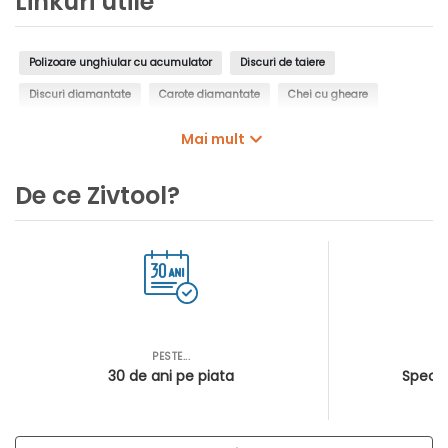
Linkuri utile
Polizoare unghiular cu acumulator
Discuri de taiere
Discuri diamantate
Carote diamantate
Chei cu gheare
Acumulatori
Incarcatoare acumulatori
Mai mult
Seturi de acumulatori si incarcatoare
De ce Zivtool?
PESTE...
AS
30 de ani pe piata
Special