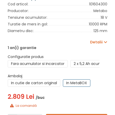
Cod articol:
101604300
Producator:
Metabo
Tensiune acumulator:
18 V
Turatie de mers in gol:
10000 RPM
Diametru disc:
125 mm
Detalii
1 an(i) garantie
Configuratie produs
Fara acumulator si incarcator
2 x 5,2 Ah acumulatori 
Ambalaj
In cutie de carton original
In MetaBOX
2.809 Lei
/buc
La comandă