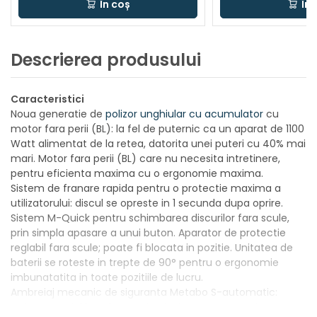
În coș
În 
Descrierea produsului
Caracteristici
Noua generatie de
polizor unghiular cu acumulator
cu
motor fara perii (BL): la fel de puternic ca un aparat de 1100
Watt alimentat de la retea, datorita unei puteri cu 40% mai
mari. Motor fara perii (BL) care nu necesita intretinere,
pentru eficienta maxima cu o ergonomie maxima.
Sistem de franare rapida pentru o protectie maxima a
utilizatorului: discul se opreste in 1 secunda dupa oprire.
Sistem M-Quick pentru schimbarea discurilor fara scule,
prin simpla apasare a unui buton. Aparator de protectie
reglabil fara scule; poate fi blocata in pozitie. Unitatea de
baterii se roteste in trepte de 90° pentru o ergonomie
imbunatatita in toate pozitiile de lucru.
Ambreiaj mecanic de siguranta Metabo S-automatic:
reduce reculul la cel mai mic nivel cunoscut pe piata