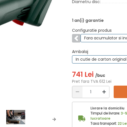
Diametru disc:
1 an(i) garantie
Configuratie produs
Fara acumulator si in
Anterior
Ambalaj
In cutie de carton original
741 Lei
/buc
Pret fara TVA 612 Lei
Livrare la domiciliu
Timpul de livrare:
3-5
lucratoare
Next
Taxa transport:
22 Le