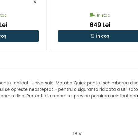
5
stoc
In stoc
Lei
649 Lei
coș
În coș
pentru aplicatii universale. Metabo Quick pentru schimbarea discul
ul se opreste neasteptat - pentru o siguranta ridicata a utilizato
o pornire lina. Protectie la repornire: previne pornirea neintenti
18 V