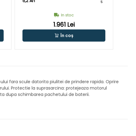
5,2 Ah
4 Ah
5
In stoc
1.961 Lei
În coș
ui fara scule datorita piulitei de prindere rapida. Oprire
rului. Protectie la suprasarcina: protejeaza motorul
onata dupa schimbarea pachetului de baterii.