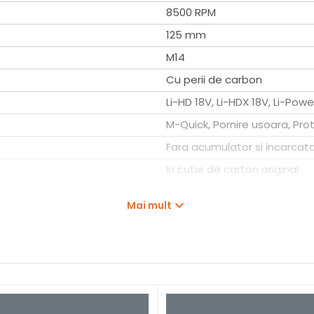
8500 RPM
125 mm
M14
Cu perii de carbon
Li-HD 18V, Li-HDX 18V, Li-Powe
M-Quick, Pornire usoara, Prot
Fara acumulator si incarcat
In cutie de carton original
1,6 kg
Mai mult
W18L9125QUICK