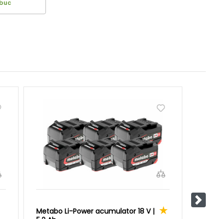
 buc
Pasul
Metabo Li-Power acumulator 18 V |
Rothe