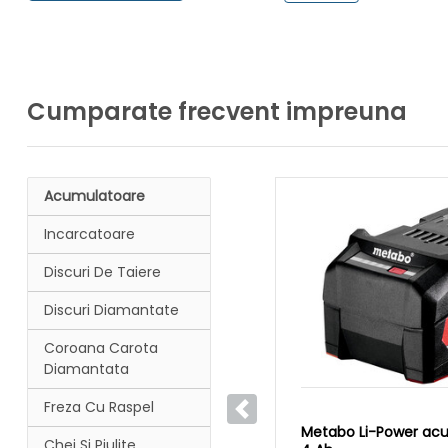
Cumparate frecvent impreuna
Acumulatoare
Incarcatoare
Discuri De Taiere
Discuri Diamantate
Coroana Carota
Diamantata
Freza Cu Raspel
Anterior
Metabo Li-Power acum
Chei Si Piulite