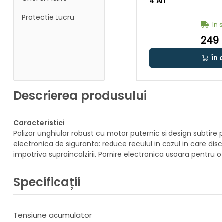
4 Ah
Protectie Lucru
In 
249 
În 
Descrierea produsului
Caracteristici
Polizor unghiular robust cu motor puternic si design subtire 
electronica de siguranta: reduce reculul in cazul in care disc
impotriva supraincalzirii. Pornire electronica usoara pentru 
Specificații
Tensiune acumulator