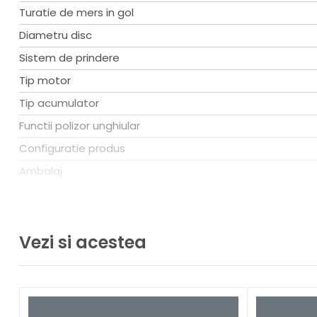
Turatie de mers in gol
Diametru disc
Sistem de prindere
Tip motor
Tip acumulator
Functii polizor unghiular
Configuratie produs
Ambalaj
Greutate
Tip polizor unghiular
Vezi si acestea