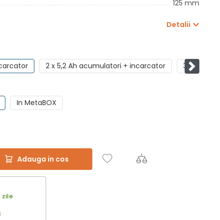
125 mm
Detalii
carcator
2 x 5,2 Ah acumulatori + incarcator
3 x 4 Ah a
Pasul u
In MetaBOX
Adauga in cos
 zile
i