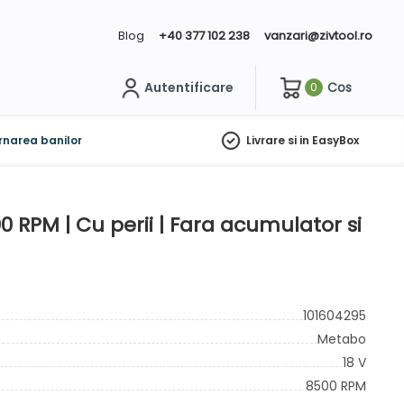
Blog
+40 377 102 238
vanzari@zivtool.ro
Autentificare
Cos
0
ch
rnarea banilor
Livrare si in EasyBox
0 RPM | Cu perii | Fara acumulator si
101604295
Metabo
18 V
8500 RPM