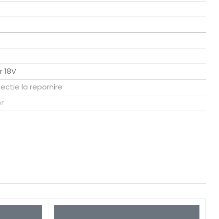
r 18V
ectie la repornire
or