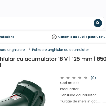
Sear
rofesional
Garantie de 60 zile
pentru retu
oare unghiulare
Polizoare unghiular cu acumulator
hiular cu acumulator 18 V | 125 mm | 850
l
(0)
Cod articol:
Producator:
Tensiune acumulator:
Turatie de mers in gol: