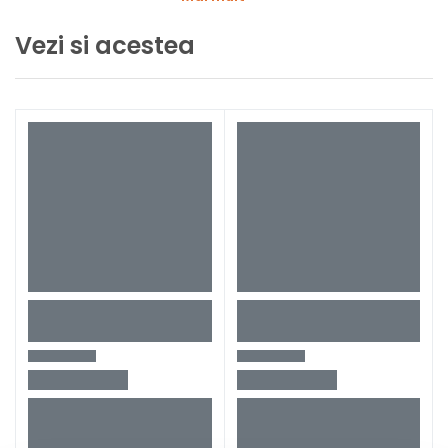
variabila
Vezi si acestea
Configuratie produs
Fara acumulator si
incarcator
Ambalaj
In cutie de carton original
Greutate
1,85 kg
Tip polizor unghiular
LBE125180ECC