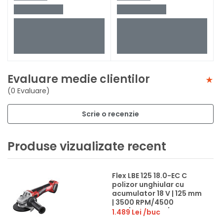
Evaluare medie clientilor
(0 Evaluare)
Scrie o recenzie
Produse vizualizate recent
Flex LBE 125 18.0-EC C
polizor unghiular cu
acumulator 18 V | 125 mm
| 3500 RPM/4500
RPM/6500 RPM/9000
1.489 Lei
/buc
RPM | Fara perii | Fara