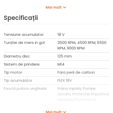
Potrivit pentru toate acumulatorii FLEX 18 V.
Mai mult
Set de livrare
Fara incarcator si acumulator
Specificații
1 buc. aparatoare de protectie a discului Ø 125 436.860
1 buc. maner 450.774
1 buc. flansa disc 335.282
Tensiune acumulator
18 V
1 buc. piulita strangere 100.080
1 buc. cheie 100.110
Turatie de mers in gol
3500 RPM, 4500 RPM, 6500
RPM, 9000 RPM
Date tehnice
Diametru disc
125 mm
Tensiune acumulator: 18 V
Diametru disc: 125 mm
Sistem de prindere
M14
Turatie fara sarcina: 3500 / 4500 / 6500 / 9000 rpm
Tip motor
Fara perii de carbon
Sistem prindere: M14
Greutate fara acumulator: 1,85 kg
Tip acumulator
FLEX 18V
Functii polizor unghiular
Frana rapida, Pornire
usoara, Protectie impotriva
reculului, Protectie la
repornire, Protectie la
suprasarcina, Turatie
Mai mult