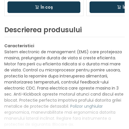
În coș
În 
Descrierea produsului
Caracteristici
Sistem electronic de management (EMS) care protejeaza
masina, prelungeste durata de viata si creste eficienta.
Motor fara perii cu eficienta ridicata si o durata mai mare
de viata. Control cu microprocesor pentru pornire usoara,
protectia la repornire dupa intreruperea alimentarii,
monitorizarea temperaturii, controlul feedback-ului
electronic CDC. Frana electrica care opreste masina in 3
sec. Anti-Kickback opreste motorul atunci cand discul este
blocat. Protectie perfecta impotriva prafului datorita grilei
metalice de protectie detasabil.
Polizor unghiular
ergonomica, manevrabilitate mai ergonomica datorita
manerului lateral inclinat. Reglare fara instrumente a
protectiei de siguranta. Blocare ax.