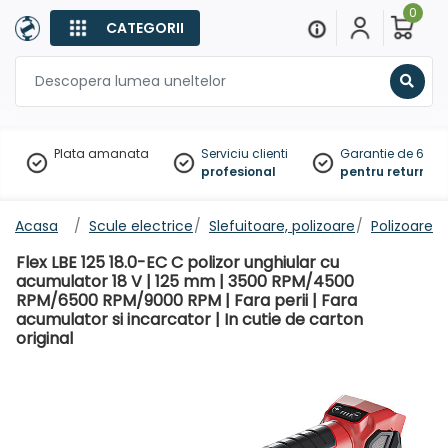
0
CATEGORII
Sear
Plata amanata
Serviciu clienti
Garantie de 60 zil
profesional
pentru returnare
Acasa
Scule electrice
Slefuitoare, polizoare
Polizoare u
Flex LBE 125 18.0-EC C polizor unghiular cu
acumulator 18 V | 125 mm | 3500 RPM/4500
RPM/6500 RPM/9000 RPM | Fara perii | Fara
acumulator si incarcator | In cutie de carton
original