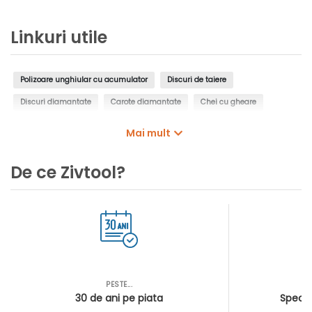
acumulator si incarcator
| In cutie de carton
Linkuri utile
original
Polizoare unghiular cu acumulator
Discuri de taiere
Discuri diamantate
Carote diamantate
Chei cu gheare
Acumulatori
Incarcatoare acumulatori
Mai mult
Seturi de acumulatori si incarcatoare
De ce Zivtool?
PESTE...
AS
30 de ani pe piata
Special