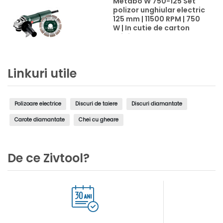
Metabo W 750-125 Set
polizor unghiular electric
125 mm | 11500 RPM | 750
W | In cutie de carton
original
Linkuri utile
Polizoare electrice
Discuri de taiere
Discuri diamantate
Carote diamantate
Chei cu gheare
De ce Zivtool?