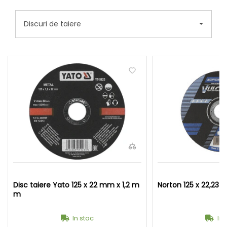
Discuri de taiere
Disc taiere Yato 125 x 22 mm x 1,2 m
Norton 125 x 22,23 x
m
In stoc
In 