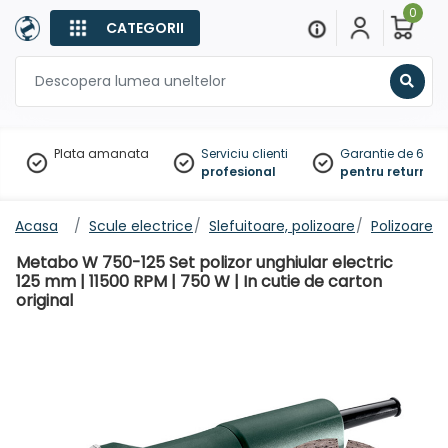
0
CATEGORII
Sear
Plata amanata
Serviciu clienti
Garantie de 60 zil
profesional
pentru returnare
Acasa
Scule electrice
Slefuitoare, polizoare
Polizoare u
Metabo W 750-125 Set polizor unghiular electric
125 mm | 11500 RPM | 750 W | In cutie de carton
original