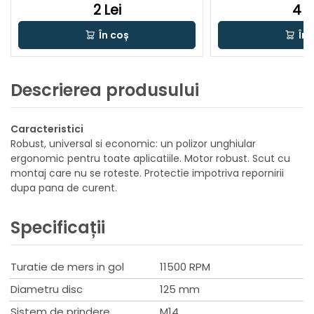
2 Lei
4 L
În coș
În 
Descrierea produsului
Caracteristici
Robust, universal si economic: un polizor unghiular
ergonomic pentru toate aplicatiile. Motor robust. Scut cu
montaj care nu se roteste. Protectie impotriva repornirii
dupa pana de curent.
Specificații
Turatie de mers in gol
11500 RPM
Diametru disc
125 mm
Sistem de prindere
M14