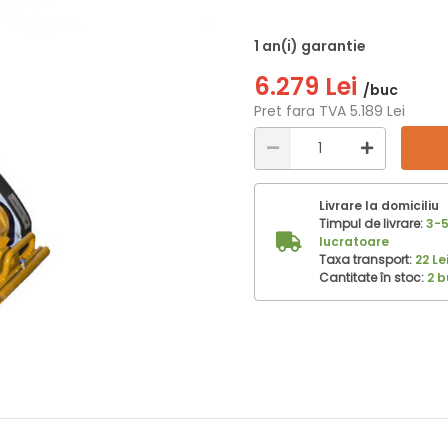
1 an(i) garantie
6.279 Lei
/buc
Pret fara TVA 5.189 Lei
Livrare la domiciliu
Timpul de livrare:
3-5
lucratoare
Taxa transport:
22 Le
Cantitate în stoc:
2 b