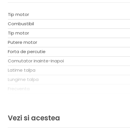
Tip motor
Combustibil
Tip motor
Putere motor
Forta de percutie
Comutator inainte-inapoi
Latime talpa
Lungime talpa
Frecventa
Viteza de lucru
Rezervor combustibil
Vezi si acestea
Greutate
Tip placa compactoare