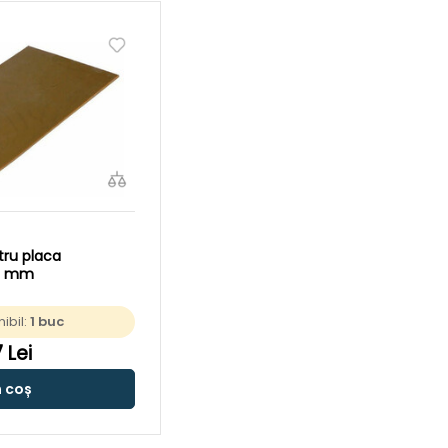
tru placa
0 mm
ibil:
1 buc
 Lei
n coș