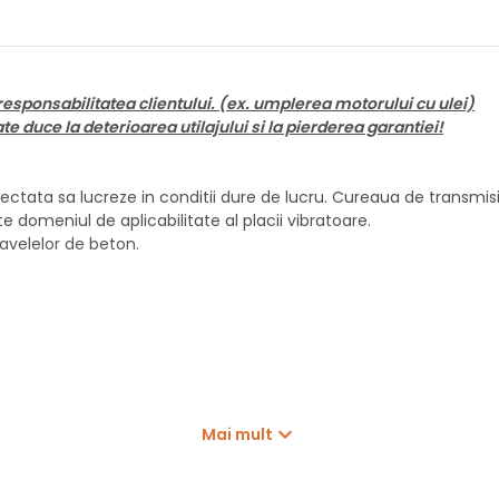
responsabilitatea clientului. (ex. umplerea motorului cu ulei)
 duce la deterioarea utilajului si la pierderea garantiei!
tata sa lucreze in conditii dure de lucru. Cureaua de transmisie
e domeniul de aplicabilitate al placii vibratoare.
avelelor de beton.
Mai mult