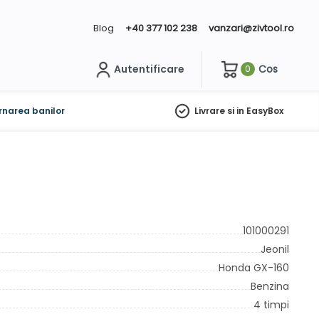
Blog
+40 377 102 238
vanzari@zivtool.ro
Autentificare
Cos
0
ch
rnarea banilor
Livrare si in EasyBox
101000291
Jeonil
Honda GX-160
Benzina
4 timpi