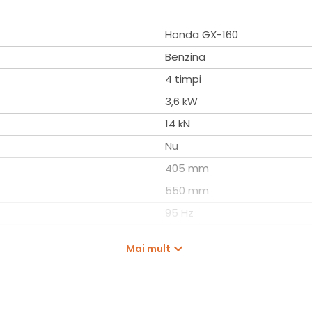
Honda GX-160
Benzina
4 timpi
3,6 kW
14 kN
Nu
405 mm
550 mm
95 Hz
25 m/min
Mai mult
3,1 l
76 kg
JPC90