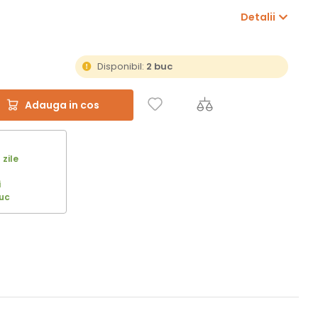
Detalii
Disponibil:
2 buc
Adauga in cos
 zile
i
uc