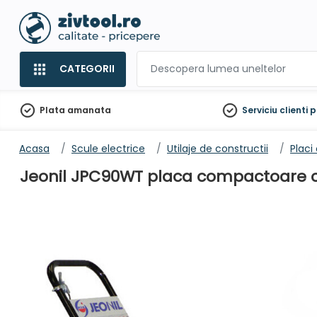
CATEGORII
Plata amanata
Serviciu clienti
p
Acasa
Scule electrice
Utilaje de constructii
Plac
Jeonil JPC90WT placa compactoare cu 