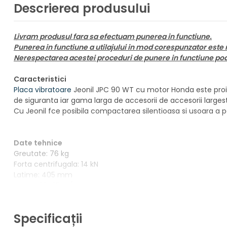
Descrierea produsului
Livram produsul fara sa efectuam punerea in functiune.
Punerea in functiune a utilajului in mod corespunzator este 
Nerespectarea acestei proceduri de punere in functiune poate
Caracteristici
Placa vibratoare
Jeonil JPC 90 WT cu motor Honda este proiec
de siguranta iar gama larga de accesorii de accesorii largest
Cu Jeonil fce posibila compactarea silentioasa si usoara a p
Date tehnice
Greutate: 76 kg
Forta centrifugala: 14 kN
Latime: 405 mm
Viteza: 20-25 m/min
Combustibil: benzina
Motor: HONDA GX-160
Specificații