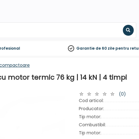
Sear
rofesional
Garantie de 60 zile
pentru retu
i compactoare
motor termic 76 kg | 14 kN | 4 timpi
(0)
Cod articol:
Producator:
Tip motor:
Combustibil:
Tip motor: