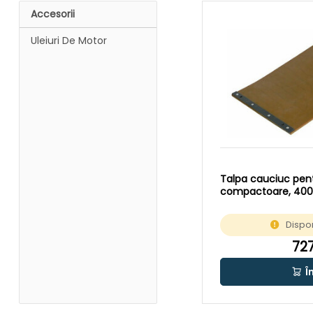
Accesorii
Uleiuri De Motor
Talpa cauciuc pen
compactoare, 40
Dispon
727
Î