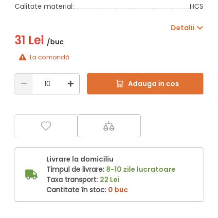
Calitate material:
HCS
Detalii
31 Lei
/buc
La comandă
Adauga in cos
Livrare la domiciliu
Timpul de livrare:
8-10 zile lucratoare
Taxa transport:
22 Lei
Cantitate în stoc:
0 buc