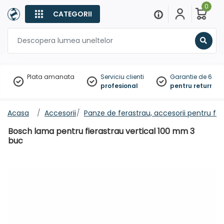
0
CATEGORII
Sear
Plata amanata
Serviciu clienti
Garantie de 60 zil
profesional
pentru returnare
Acasa
Accesorii
Panze de ferastrau, accesorii pentru fe
Bosch lama pentru fierastrau vertical 100 mm 3
buc