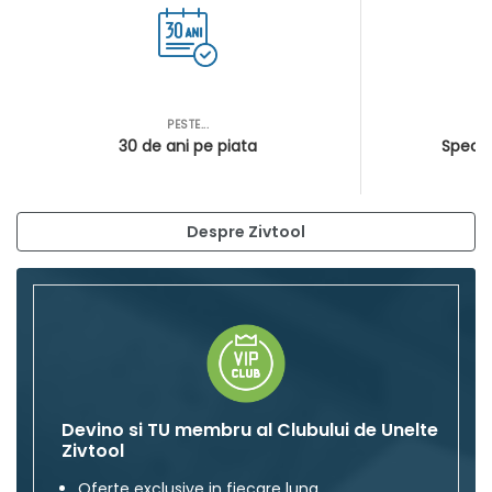
PESTE...
AS
30 de ani pe piata
Special
Despre Zivtool
Devino si TU membru al Clubului de Unelte
Zivtool
Oferte exclusive in fiecare luna.