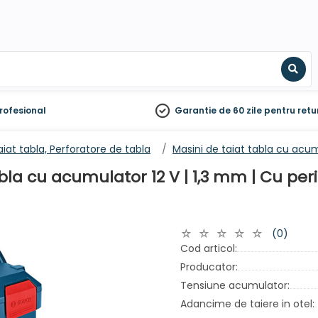
Sear
rofesional
Garantie de 60 zile
pentru retu
aiat tabla, Perforatore de tabla
Masini de taiat tabla cu acu
la cu acumulator 12 V | 1,3 mm | Cu perii
(0)
Cod articol:
Producator:
Tensiune acumulator:
Adancime de taiere in otel: