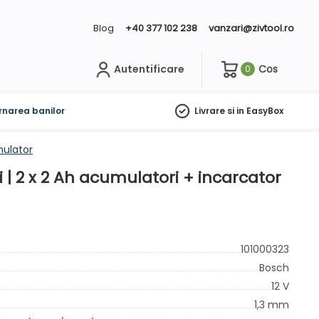
Blog
+40 377 102 238
vanzari@zivtool.ro
Autentificare
Cos
0
ch
rnarea banilor
Livrare si in EasyBox
mulator
 | 2 x 2 Ah acumulatori + incarcator
101000323
Bosch
12 V
1,3 mm