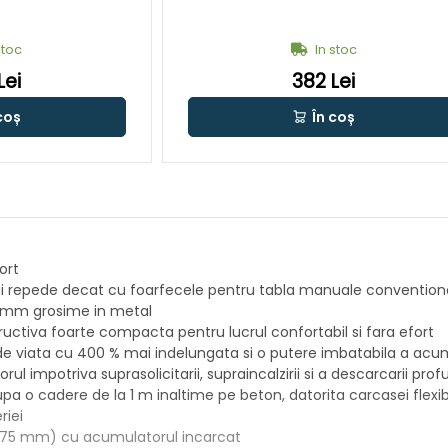
stoc
In stoc
Lei
382 Lei
coș
În coș
ort
 mai repede decat cu foarfecele pentru tabla manuale convention
,3 mm grosime in metal
ructiva foarte compacta pentru lucrul confortabil si fara efort
e viata cu 400 % mai indelungata si o putere imbatabila a acum
l impotriva suprasolicitarii, supraincalzirii si a descarcarii pro
pa o cadere de la 1 m inaltime pe beton, datorita carcasei flexib
riei
0,75 mm) cu acumulatorul incarcat