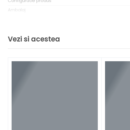
Configuratie produs
Ambalaj
Greutate
Tip masina de taiat tabla
Vezi si acestea