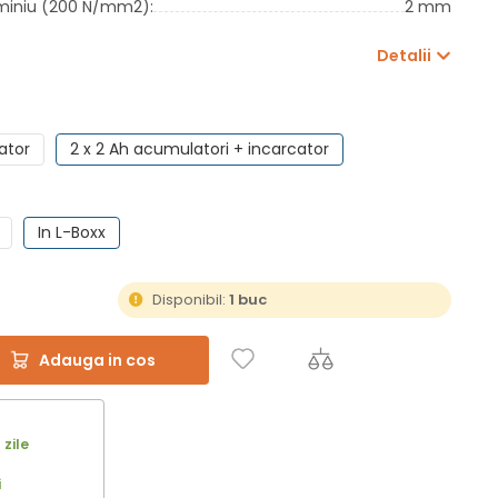
uminiu (200 N/mm2):
2 mm
Detalii
ator
2 x 2 Ah acumulatori + incarcator
In L-Boxx
Disponibil:
1 buc
Adauga in cos
 zile
i