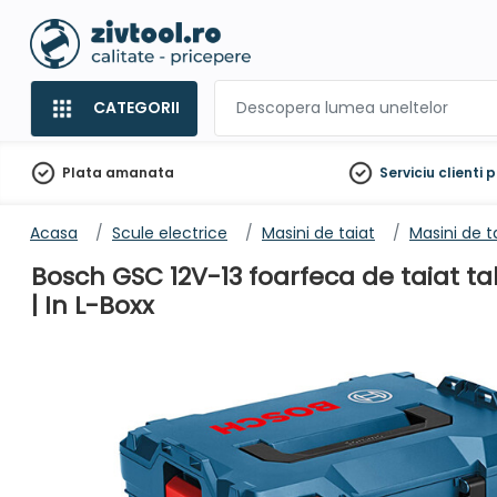
CATEGORII
Plata amanata
Serviciu clienti
p
Acasa
Scule electrice
Masini de taiat
Masini de t
Bosch GSC 12V-13 foarfeca de taiat tab
| In L-Boxx