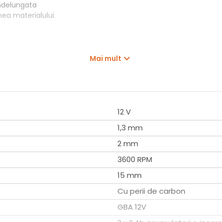
indelungata
mea materialului.
Mai mult
12 V
1,3 mm
2 mm
0 mm
3600 RPM
15 mm
Cu perii de carbon
GBA 12V