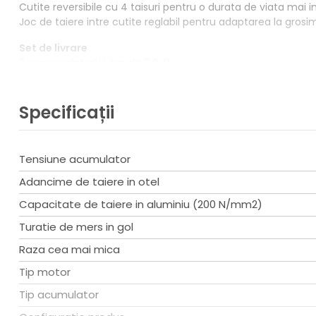
Cutite reversibile cu 4 taisuri pentru o durata de viata mai 
Joc de taiere intre cutite reglabil pentru adaptarea la grosi
Set de livrare
2 x acumulatori Li-Ion de 2,0 Ah
Incarcator rapid AL 1130 CV (2 607 225 134)
Sablon de reglare
Cheie hexagonala (imbus)
Specificații
L-Boxx
L-Boxx insertie
Tensiune acumulator
Date tehnice
Capacitate de taiere in otel (800 N/mm²), maxima 0,6 mm
Adancime de taiere in otel
Capacitate de taiere in otel (600 N/mm²), maxima 0,8 mm
Capacitate de taiere in aluminiu (200 N/mm2)
Capacitate de taiere in otel (400 N/mm²), maxima 1,3 mm
Capacitate de taiere in aluminiu (250 N/mm²), maxima 2,
Turatie de mers in gol
Lungime 256,0 mm
Raza cea mai mica
Inaltime 131,0 mm
Nr. curse, mersul in gol 3.600 min-1
Tip motor
Greutate incl. acumulator 1,4 kg
Tip acumulator
Tensiunea acumulatorului 12 V
Raza minima a curbei 15 mm