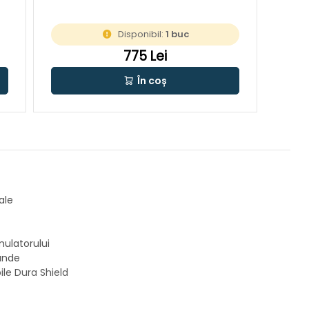
Disponibil:
1 buc
775 Lei
În coș
ale
ulatorului
funde
ile Dura Shield