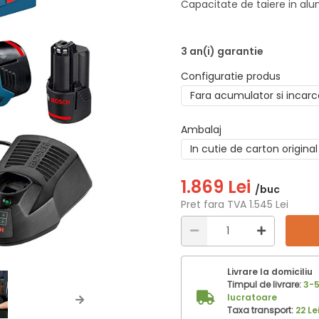
Capacitate de taiere in al
3 an(i) garantie
Configuratie produs
Fara acumulator si incarc
Ambalaj
In cutie de carton original
1.869 Lei
/buc
Pret fara TVA 1.545 Lei
Livrare la domiciliu
Timpul de livrare:
3-5
lucratoare
Next
Taxa transport:
22 Le