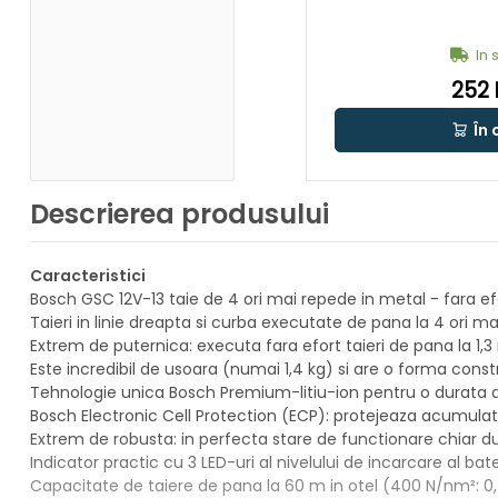
In 
252 
În 
Descrierea produsului
Caracteristici
Bosch GSC 12V-13 taie de 4 ori mai repede in metal - fara ef
Taieri in linie dreapta si curba executate de pana la 4 ori
Extrem de puternica: executa fara efort taieri de pana la 1
Este incredibil de usoara (numai 1,4 kg) si are o forma const
Tehnologie unica Bosch Premium-litiu-ion pentru o durata d
Bosch Electronic Cell Protection (ECP): protejeaza acumulatoru
Extrem de robusta: in perfecta stare de functionare chiar du
Indicator practic cu 3 LED-uri al nivelului de incarcare al bate
Capacitate de taiere de pana la 60 m in otel (400 N/nm²: 