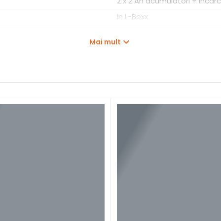
2 x 2 Ah acumulatori + incar
In L-Boxx
1,4 kg
Mai mult
GSC12V13