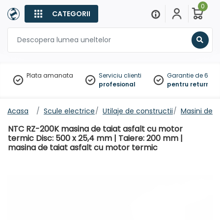
0
CATEGORII
Sear
Plata amanata
Serviciu clienti
Garantie de 60 zil
profesional
pentru returnare
Acasa
Scule electrice
Utilaje de constructii
Masini de ta
NTC RZ-200K masina de taiat asfalt cu motor
termic Disc: 500 x 25,4 mm | Taiere: 200 mm |
masina de taiat asfalt cu motor termic