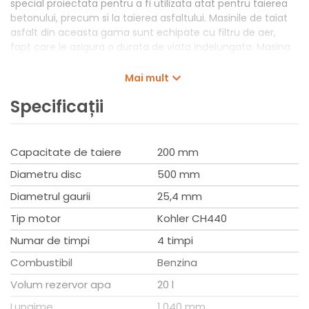
special proiectata pentru a fi utilizata atat pentru taierea
betonului, precum si la taierea asfaltului. Masinile de taiat
asfalt din aceasta gama sunt echipate cu filtru de aer,
fapt care le asigura o durata de viata indelungata. Masina
de taiat asfalt si beton are un design robust, care asigura
durabilitate si un pret accesibil, fiind unealta perfecta
Mai mult
pentru lucrari diverse pe santier.
Specificații
Date tehnice
Tip motor: KOHLER CH440
Capacitate de taiere
200 mm
Performanta motor: 14 LE
Diametru disc
500 mm
Adancime de taiere: 200mm
Diametru: 520 mm
Diametrul gaurii
25,4 mm
Greutate: 110 kg
Tip motor
Kohler CH440
Combustibil: benzina
Numar de timpi
4 timpi
Combustibil
Benzina
Volum rezervor apa
20 l
Lungime
1.040 mm