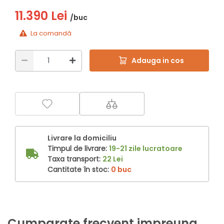
11.390 Lei
/buc
La comandă
Adauga in cos
Livrare la domiciliu
Timpul de livrare:
19-21 zile lucratoare
Taxa transport:
22 Lei
Cantitate în stoc:
0 buc
Cumparate frecvent impreuna