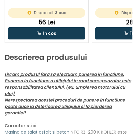
Disponibil:
3 buc
Disponib
56 Lei
28 L
În coș
În 
Descrierea produsului
Livram produsul fara sa efectuam punerea in functiune.
Punerea in functiune a utilajului in mod corespunzator este
responsabilitatea clientului. (ex. umplerea motorului cu
ulei)
Nerespectarea acestei proceduri de punere in functiune
poate duce la deterioarea utilajului si la pierderea
garantiei!
Caracteristici
Masina de taiat asfalt si beton
NTC RZ-200 K KOHLER este