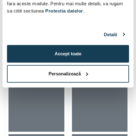
fara aceste module. Pentru mai multe detalii, va rugam
sa cititi sectiunea
Protectia datelor
.
Detalii
Accept toate
Alti clienti au vizitat si
Personalizează