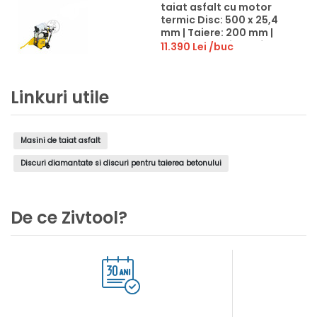
taiat asfalt cu motor
termic Disc: 500 x 25,4
mm | Taiere: 200 mm |
masina de taiat asfalt
11.390 Lei
/buc
cu motor termic
Linkuri utile
Masini de taiat asfalt
Discuri diamantate si discuri pentru taierea betonului
De ce Zivtool?