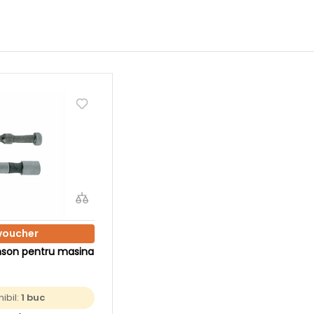
 voucher
nson pentru masina
ibil:
1 buc