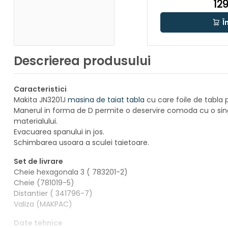
129
Î
Descrierea produsului
Caracteristici
Makita JN3201J
masina de taiat tabla
cu care foile de tabla p
Manerul in forma de D permite o deservire comoda cu o sing
materialului.
Evacuarea spanului in jos.
Schimbarea usoara a sculei taietoare.
Set de livrare
Cheie hexagonala 3 ( 783201-2)
Cheie (781019-5)
Distantier ( 341796-7)
Valiza (MAKPAC)
Date tehnice