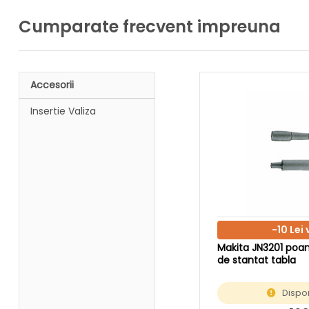
Cumparate frecvent impreuna
Accesorii
Insertie Valiza
-10 Lei
Makita JN3201 poa
de stantat tabla
Dispon