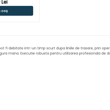
 Lei
n coș
ot fi debitate intr-un timp scurt dupa liniile de trasare, prin ope
ura mana. Executie robusta pentru utilizarea profesionala de du