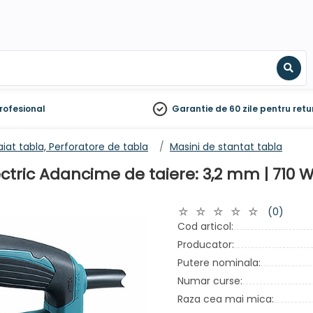
Sear
rofesional
Garantie de 60 zile
pentru retu
aiat tabla, Perforatore de tabla
Masini de stantat tabla
ctric Adancime de taiere: 3,2 mm | 710 W
(0)
Cod articol:
Producator:
Putere nominala:
Numar curse:
Raza cea mai mica: