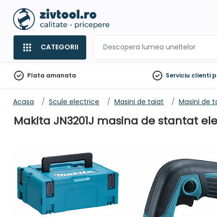
CATEGORII
Plata amanata
Serviciu clienti
p
Acasa
Scule electrice
Masini de taiat
Masini de t
Makita JN3201J masina de stantat ele