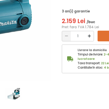
3 an(i) garantie
2.159 Lei
/buc
Pret fara TVA 1.784 Lei
Livrare la domiciliu
Timpul de livrare:
2-4
lucratoare
Taxa transport:
22 Le
Cantitate în stoc:
4 