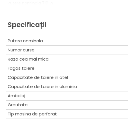
Putere nominala 710 W
Frecventa curselor 1.300 c/m
Raza minima 42 mm
Latimea taieturii 8 mm
Specificații
Raza de taiere interioara 120 mm
Raza de taiere exterioara 128 mm
Capac. de taiere la 600 N/mm²: Otel aliat 2,5 mm
Putere nominala
Marime 225x88x254 mm
Numar curse
Greutatea 3,4 kg
Raza cea mai mica
Fagas taiere
Capacitate de taiere in otel
Capacitate de taiere in aluminiu
Ambalaj
Greutate
Tip masina de perforat