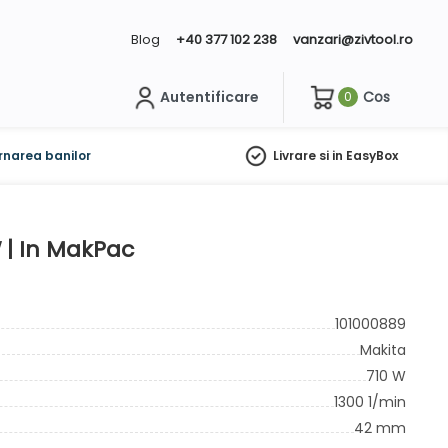
Blog
+40 377 102 238
vanzari@zivtool.ro
Autentificare
Cos
0
ch
rnarea banilor
Livrare si in EasyBox
 | In MakPac
101000889
Makita
710 W
1300 1/min
42 mm