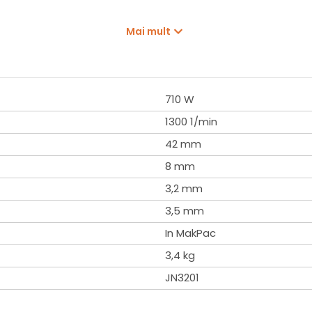
Mai mult
710 W
1300 1/min
42 mm
8 mm
3,2 mm
3,5 mm
In MakPac
3,4 kg
JN3201