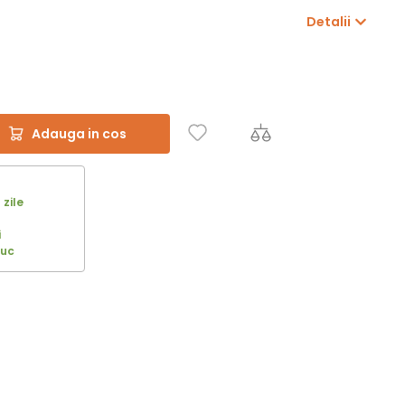
Detalii
Adauga in cos
 zile
i
buc