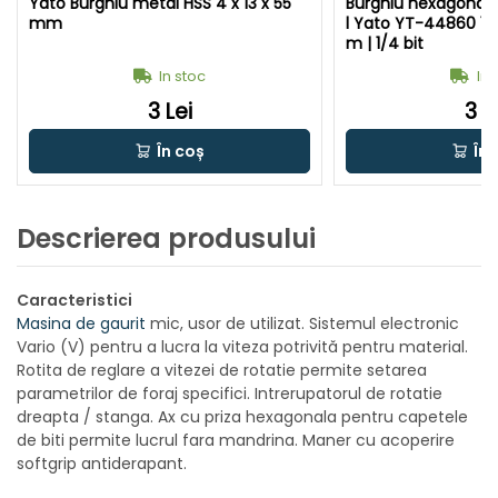
Yato Burghiu metal HSS 4 x 13 x 55
Burghiu hexagonal
mm
l Yato YT-44860 1,
m | 1/4 bit
In stoc
In 
3 Lei
3 L
În coș
În 
Descrierea produsului
Caracteristici
Masina de gaurit
mic, usor de utilizat. Sistemul electronic
Vario (V) pentru a lucra la viteza potrivită pentru material.
Rotita de reglare a vitezei de rotatie permite setarea
parametrilor de foraj specifici. Intrerupatorul de rotatie
dreapta / stanga. Ax cu priza hexagonala pentru capetele
de biti permite lucrul fara mandrina. Maner cu acoperire
softgrip antiderapant.