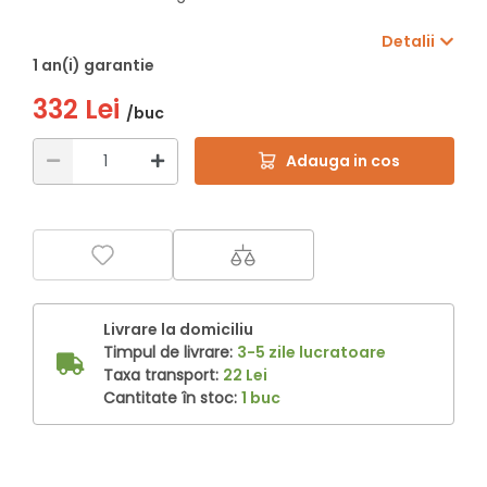
Detalii
1 an(i) garantie
332 Lei
/buc
Adauga in cos
Livrare la domiciliu
Timpul de livrare:
3-5 zile lucratoare
Taxa transport:
22 Lei
Cantitate în stoc:
1 buc