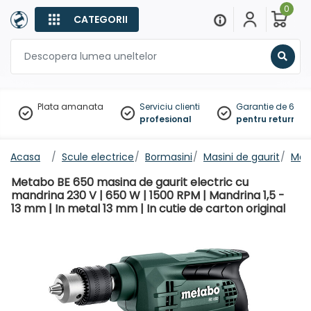
0
CATEGORII
Sear
Plata amanata
Serviciu clienti
Garantie de 60 zil
profesional
pentru returnare
Acasa
Scule electrice
Bormasini
Masini de gaurit
Masi
Metabo BE 650 masina de gaurit electric cu
mandrina 230 V | 650 W | 1500 RPM | Mandrina 1,5 -
13 mm | In metal 13 mm | In cutie de carton original