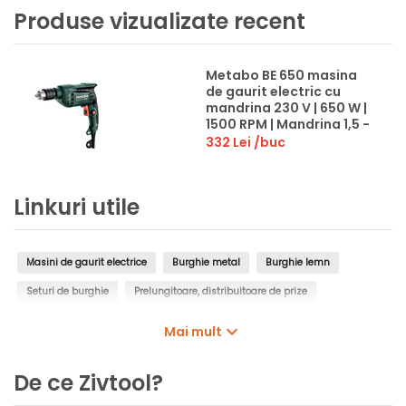
Produse vizualizate recent
Metabo BE 650 masina
de gaurit electric cu
mandrina 230 V | 650 W |
1500 RPM | Mandrina 1,5 -
13 mm | In metal 13 mm | In
332 Lei
/buc
cutie de carton original
Linkuri utile
Masini de gaurit electrice
Burghie metal
Burghie lemn
Seturi de burghie
Prelungitoare, distribuitoare de prize
Pompe pentru bormasina
Mai mult
De ce Zivtool?