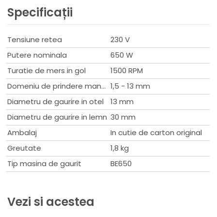
Specificații
Tensiune retea
230 V
Putere nominala
650 W
Turatie de mers in gol
1500 RPM
Domeniu de prindere mandrina
1,5 - 13 mm
Diametru de gaurire in otel
13 mm
Diametru de gaurire in lemn
30 mm
Ambalaj
In cutie de carton original
Greutate
1,8 kg
Tip masina de gaurit
BE650
Vezi si acestea