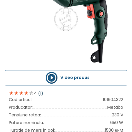
Video produs
(1)
4
Cod articol:
101604322
Producator:
Metabo
Tensiune retea:
230 V
Putere nominala:
650 W
Turatie de mers in gol:
1500 RPM