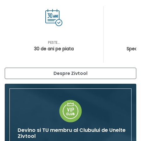
PESTE...
AS
30 de ani pe piata
Special
Despre Zivtool
Devino si TU membru al Clubului de Unelte
Zivtool