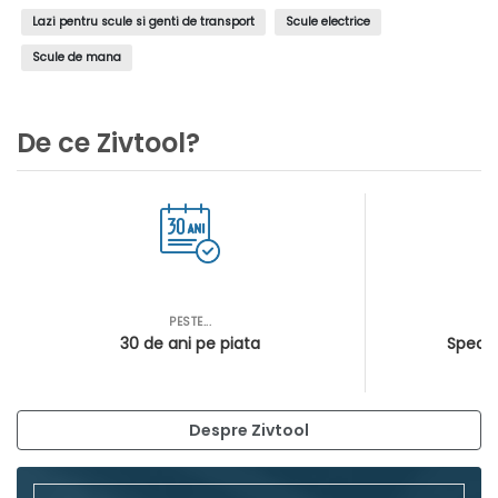
Lazi pentru scule si genti de transport
Scule electrice
Scule de mana
De ce Zivtool?
PESTE...
AS
30 de ani pe piata
Special
Despre Zivtool