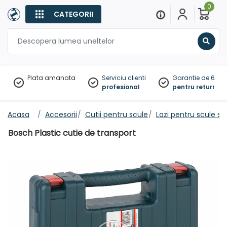
0
CATEGORII
Sear
Plata amanata
Serviciu clienti
Garantie de 60 zil
profesional
pentru returnare
Acasa
Accesorii
Cutii pentru scule
Lazi pentru scule si
Bosch Plastic cutie de transport