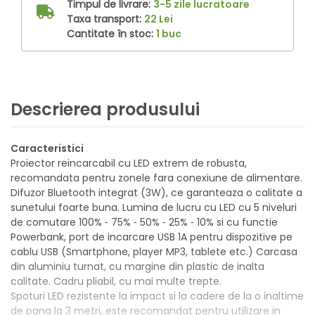
Timpul de livrare:
3-5 zile lucratoare
Taxa transport:
22 Lei
Cantitate în stoc:
1 buc
Descrierea produsului
Caracteristici
Proiector reincarcabil cu LED extrem de robusta,
recomandata pentru zonele fara conexiune de alimentare.
Difuzor Bluetooth integrat (3W), ce garanteaza o calitate a
sunetului foarte buna. Lumina de lucru cu LED cu 5 niveluri
de comutare 100% ‑ 75% ‑ 50% ‑ 25% ‑ 10% si cu functie
Powerbank, port de incarcare USB 1A pentru dispozitive pe
cablu USB (Smartphone, player MP3, tablete etc.) Carcasa
din aluminiu turnat, cu margine din plastic de inalta
calitate. Cadru pliabil, cu mai multe trepte.
Spoturi LED rezistente la impact si la cadere de la o inaltime
de pana la 3 metri, este recomandat pentru utilizare in