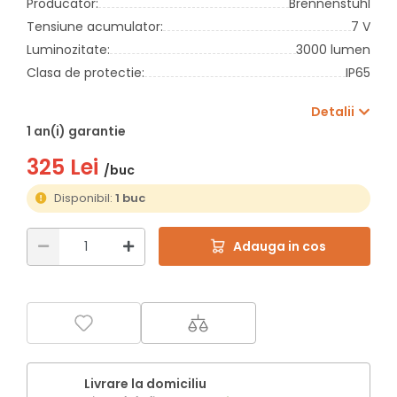
Producator:
Brennenstuhl
Tensiune acumulator:
7 V
Luminozitate:
3000 lumen
Clasa de protectie:
IP65
Detalii
1 an(i) garantie
325 Lei
/buc
Disponibil:
1 buc
Adauga in cos
Livrare la domiciliu