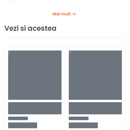
Greutate
1,27 kg
Mai mult
Tip lampa
RUFUS3010MA
Vezi si acestea