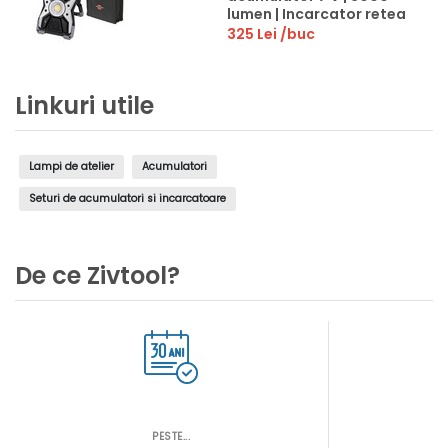
lumen | Incarcator retea
325 Lei
/buc
Linkuri utile
Lampi de atelier
Acumulatori
Seturi de acumulatori si incarcatoare
De ce Zivtool?
PESTE...
AS