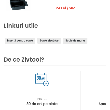
24 Lei
/buc
Linkuri utile
Insertii pentru scule
Scule electrice
Scule de mana
De ce Zivtool?
PESTE...
AS
30 de ani pe piata
Special