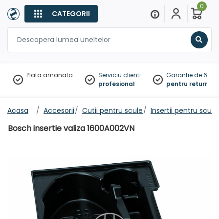
0
CATEGORII
Sear
Plata amanata
Serviciu clienti
Garantie de 60 zil
profesional
pentru returnare
Acasa
Accesorii
Cutii pentru scule
Insertii pentru scule
Bosch insertie valiza 1600A002VN