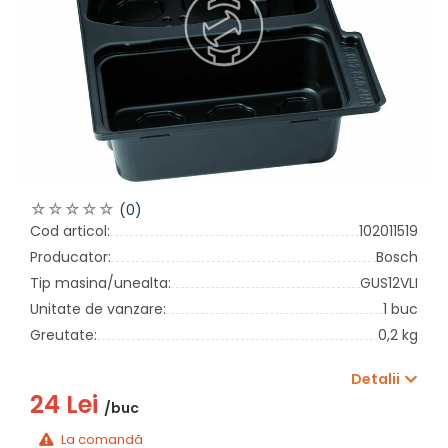
(0)
Cod articol:
102011519
Producator:
Bosch
Tip masina/unealta:
GUS12VLI
Unitate de vanzare:
1 buc
Greutate:
0,2 kg
Detalii
24 Lei
/buc
La comandă