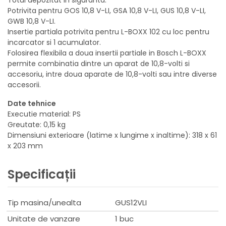
Potrivita pentru GOS 10,8 V-LI, GSA 10,8 V-LI, GUS 10,8 V-LI,
GWB 10,8 V-LI.
Insertie partiala potrivita pentru L-BOXX 102 cu loc pentru
incarcator si 1 acumulator.
Folosirea flexibila a doua insertii partiale in Bosch L-BOXX
permite combinatia dintre un aparat de 10,8-volti si
accesoriu, intre doua aparate de 10,8-volti sau intre diverse
accesorii.
Date tehnice
Executie material: PS
Greutate: 0,15 kg
Dimensiuni exterioare (latime x lungime x inaltime): 318 x 61
x 203 mm
Specificații
Tip masina/unealta
GUS12VLI
Unitate de vanzare
1 buc