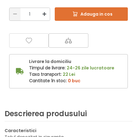
Adauga in cos
Livrare la domiciliu
Timpul de livrare:
24-26 zile lucratoare
Taxa transport:
22 Lei
Cantitate în stoc:
0 buc
Descrierea produsului
Caracteristici
Totul depozitat in siguranta.