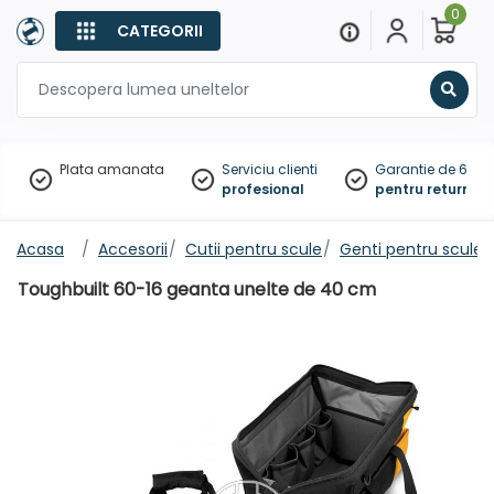
0
CATEGORII
Sear
Plata amanata
Serviciu clienti
Garantie de 60 zil
profesional
pentru returnare
Acasa
Accesorii
Cutii pentru scule
Genti pentru scule
Toughbuilt 60-16 geanta unelte de 40 cm