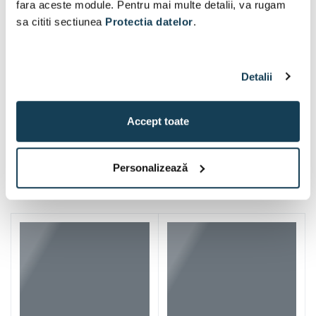
fara aceste module. Pentru mai multe detalii, va rugam
sa cititi sectiunea
Protectia datelor
.
Detalii
Accept toate
Iti mai recomandam si
Personalizează