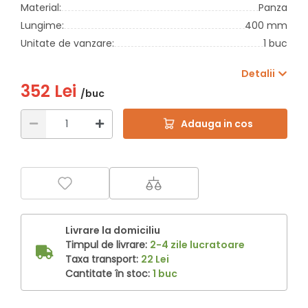
Material:
Panza
Lungime:
400 mm
Unitate de vanzare:
1 buc
Detalii
352 Lei
/buc
Adauga in cos
Livrare la domiciliu
Timpul de livrare:
2-4 zile lucratoare
Taxa transport:
22 Lei
Cantitate în stoc:
1 buc