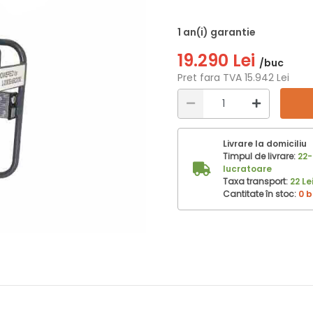
1 an(i) garantie
19.290 Lei
/buc
Pret fara TVA 15.942 Lei
Livrare la domiciliu
Timpul de livrare:
22-
lucratoare
Taxa transport:
22 Le
Cantitate în stoc:
0 