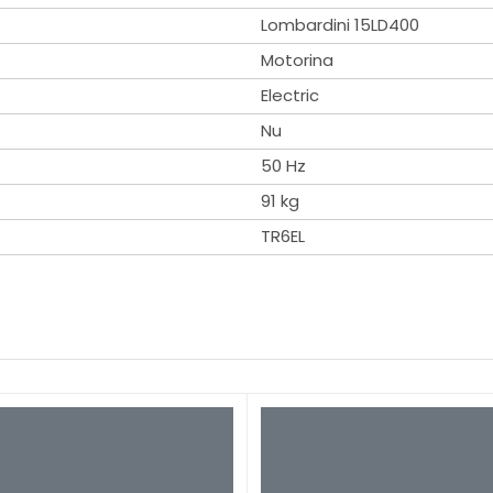
Lombardini 15LD400
Motorina
Electric
or curent pentru casa
Nu
50 Hz
ial pentru zilele in care reteaua electrica decide sa ia pauz
91 kg
i mult
TR6EL