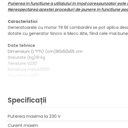
Punerea in functiune a utilajului in mod corespunzator este 
Nerespectarea acestei proceduri de punere in functiune poate
Caracteristici
Generatoarele cu motor TR 6E Lombardini se pot aplica desav
dotate cu generator Sincro si Mecc Alte, fiind cele mai bune 
Date tehnice
Dimensiuni (L*I*h) (cm)80x50x55 cm
Greutate (kg)91 kg
Tensiune V230
Rotatii pe minut3000
Frecventa Hz50
AlternatorMecc Alte
Putere motor kW6
Tip motorRY 103
Specificații
Putere monofazic kVA6
Volum rezervor l5
Puterea maxima la 230 V
Curent maxim