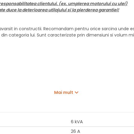
responsabilitatea clientului. (ex. umplerea motorului cu ulei)
 duce la deterioarea utilajului si la pierderea garantiei!
arsit in constructii. Recomandam pentru orice sarcina unde este
din categoria lui. Sunt caracterizate prin dimensiuni si volum mi
Mai mult
6 kVA
26 A