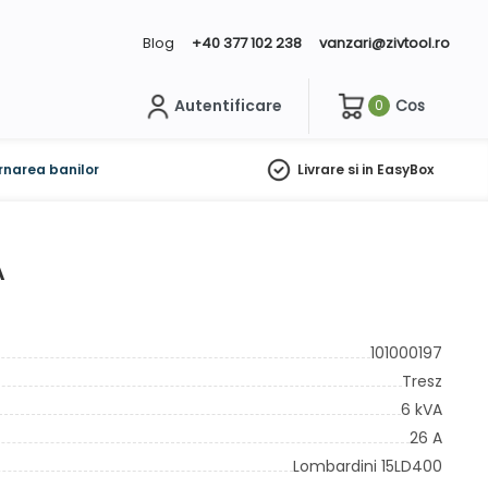
Blog
+40 377 102 238
vanzari@zivtool.ro
Autentificare
Cos
0
ch
rnarea banilor
Livrare si in EasyBox
A
101000197
Tresz
6 kVA
26 A
Lombardini 15LD400