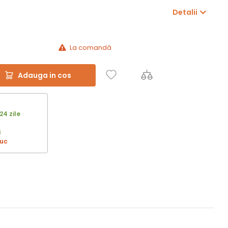
Detalii
La comandă
Adauga in cos
24 zile
i
buc