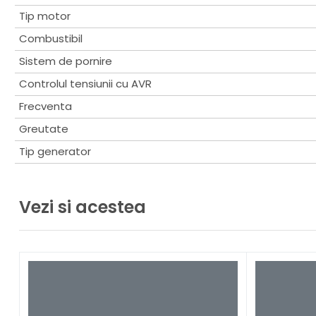
Articole asociate
Tip motor
Combustibil
Sistem de pornire
Generat
Controlul tensiunii cu AVR
2 iul. 2026
Frecventa
Ghid esent
Greutate
Citește ma
Tip generator
Vezi si acestea