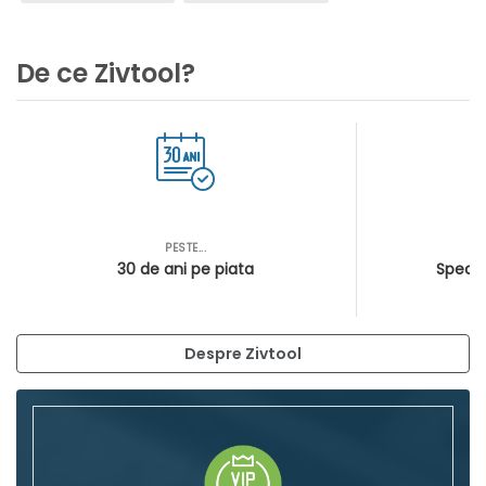
De ce Zivtool?
PESTE...
AS
30 de ani pe piata
Special
Despre Zivtool