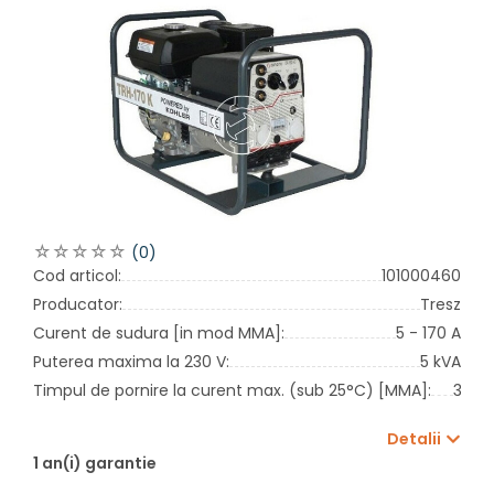
(0)
Cod articol:
101000460
Producator:
Tresz
Curent de sudura [in mod MMA]:
5 - 170 A
Puterea maxima la 230 V:
5 kVA
Timpul de pornire la curent max. (sub 25°C) [MMA]:
35 %
Detalii
1 an(i) garantie