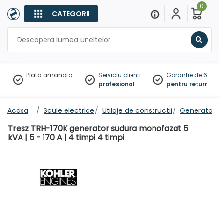
0
CATEGORII
Sear
Plata amanata
Serviciu clienti
Garantie de 60 zil
profesional
pentru returnare
Acasa
Scule electrice
Utilaje de constructii
Generatoar
Tresz TRH-170K generator sudura monofazat 5
kVA | 5 - 170 A | 4 timpi 4 timpi