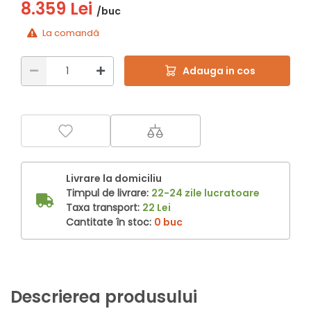
8.359 Lei
/buc
La comandă
Adauga in cos
Livrare la domiciliu
Timpul de livrare:
22-24 zile lucratoare
Taxa transport:
22 Lei
Cantitate în stoc:
0 buc
Descrierea produsului