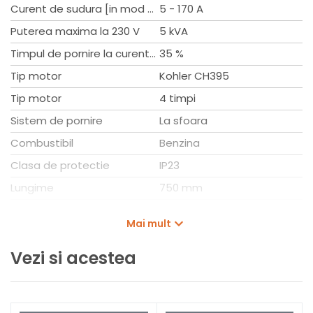
Tip motor: KOHLER CH395
Curent de sudura [in mod MMA]
5 - 170 A
Performanta motor: 7,1 kW
Puterea maxima la 230 V
5 kVA
Consum: 2,2 l/h
Greutate: 76 kg
Timpul de pornire la curent max. (sub 25°C) [MMA]
35 %
Marime: 75x50x50
Tip motor
Kohler CH395
Combustibil: benzina
Tip motor
4 timpi
Sistem de pornire
La sfoara
Combustibil
Benzina
Clasa de protectie
IP23
Lungime
750 mm
Latime
500 mm
Mai mult
Inaltime
500 mm
Vezi si acestea
Greutate
76 kg
Tip generator
TRH170K