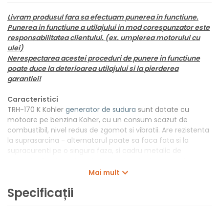
Livram produsul fara sa efectuam punerea in functiune.
Punerea in functiune a utilajului in mod corespunzator este
responsabilitatea clientului. (ex. umplerea motorului cu
ulei)
Nerespectarea acestei proceduri de punere in functiune
poate duce la deterioarea utilajului si la pierderea
garantiei!
Caracteristici
TRH-170 K Kohler
generator de sudura
sunt dotate cu
motoare pe benzina Koher, cu un consum scazut de
combustibil, nivel redus de zgomot si vibratii. Are rezistenta
la suprasarcina - alternatorul poate sa faca fata si la
supracurenti pe o singura faza, si cadru metalic de
protectie foarte rezistent. Cu curent electric monofazat
sau trifazat necesar in constructii, industrie, agricultura.
Mai mult
Specificații
Date tehnice
Monofaza: 5 kVA
Curent sudura: 170A AC