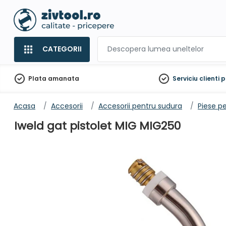
CATEGORII
Plata amanata
Serviciu clienti
p
Acasa
Accesorii
Accesorii pentru sudura
Piese p
Iweld gat pistolet MIG MIG250