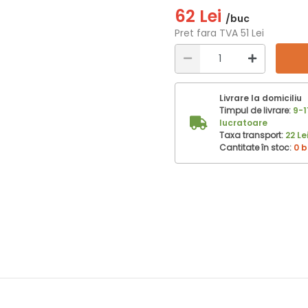
62 Lei
/buc
Pret fara TVA 51 Lei
Livrare la domiciliu
Timpul de livrare:
9-1
lucratoare
Taxa transport:
22 Le
Cantitate în stoc:
0 