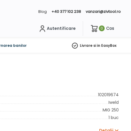
Blog
+40 377 102 238
vanzari@zivtool.ro
Autentificare
Cos
0
ch
rnarea banilor
Livrare si in EasyBox
102019674
Iweld
MIG 250
1 buc
Detalii