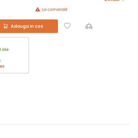
La comandă
Adauga in cos
1 zile
i
buc