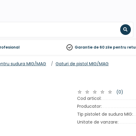
Sear
rofesional
Garantie de 60 zile
pentru retu
entru sudura MIG/MAG
Gaturi de pistol MIG/MAG
(0)
Cod articol:
Producator:
Tip pistolet de sudura MIG:
Unitate de vanzare: