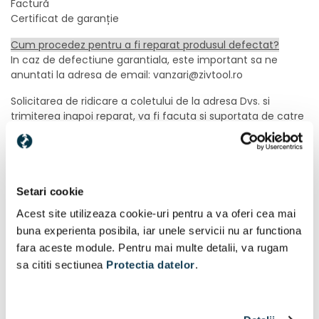
Factură
Certificat de garanție
Cum procedez pentru a fi reparat produsul defectat?
In caz de defectiune garantiala, este important sa ne
anuntati la adresa de email: vanzari@zivtool.ro
Solicitarea de ridicare a coletului de la adresa Dvs. si
trimiterea inapoi reparat, va fi facuta si suportata de catre
firma noastra.
Va rugam sa fie insotit impreuna cu produsul si
urmatoarele documente la un loc usor vizibil si accesibil:
certificatul de garantie in original; - copie dupa factura; - o
hartie cu observatiile dvs, referitor la problema constatata.
Setari cookie
Dupa expedierea coletului, trimiteti nr. AWB pe adresa mai
Acest site utilizeaza cookie-uri pentru a va oferi cea mai
sus mentionata.
buna experienta posibila, iar unele servicii nu ar functiona
fara aceste module. Pentru mai multe detalii, va rugam
sa cititi sectiunea
Protectia datelor
.
In eventualitatea in care solicitarea de garantie este
nejustificata, iar produsul functioneaza conform
specificatiilor producatorului, solicitantul va achita costurile
aferente transportului, precum si costul de diagnosticare a