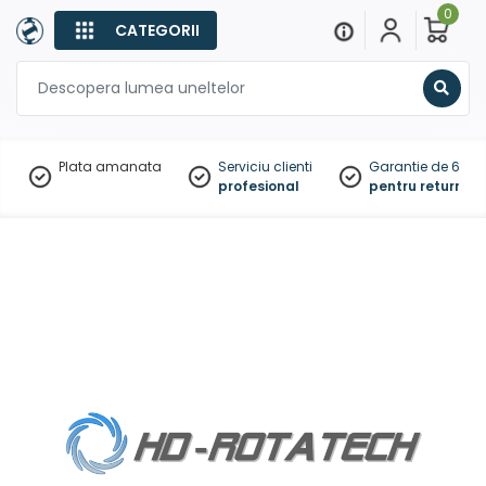
0
CATEGORII
Sear
Plata amanata
Serviciu clienti
Garantie de 60 zil
profesional
pentru returnare