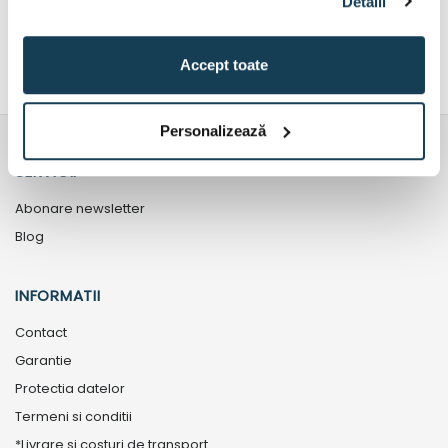
Detalii
produsului, stabilit de unitatea de service autorizata dupa
verificare.
Accept toate
Personalizează
SERVICII
Abonare newsletter
Blog
INFORMATII
Contact
Garantie
Protectia datelor
Termeni si conditii
*Livrare si costuri de transport