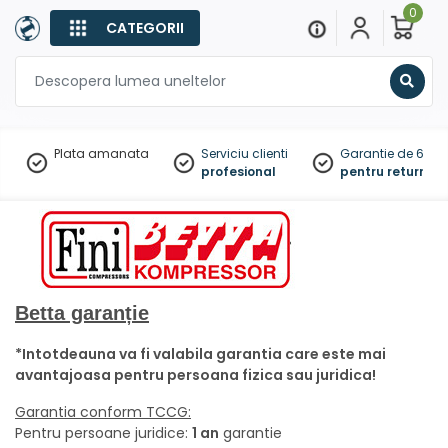
0
CATEGORII
Sear
Plata amanata
Serviciu clienti
Garantie de 60 zil
profesional
pentru returnare
Betta garanție
*Intotdeauna va fi valabila garantia care este mai
avantajoasa pentru persoana fizica sau juridica!
Garantia conform TCCG:
Pentru persoane juridice:
1 an
garantie