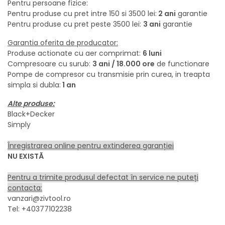
Pentru persoane fizice:
Pentru produse cu pret intre 150 si 3500 lei:
2 ani
garantie
Pentru produse cu pret peste 3500 lei:
3 ani
garantie
Garantia oferita de producator:
Produse actionate cu aer comprimat:
6 luni
Compresoare cu surub:
3 ani / 18.000 ore
de functionare
Pompe de compresor cu transmisie prin curea, in treapta
simpla si dubla:
1 an
Alte produse:
Black+Decker
Simply
Înregistrarea online pentru extinderea garanției
NU EXISTĂ
Pentru a trimite produsul defectat în service ne puteți
contacta:
vanzari@zivtool.ro
Tel:
+40377102238