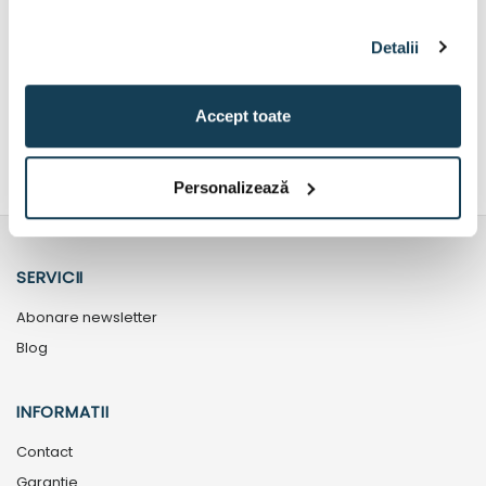
nejustificata, iar produsul functioneaza conform
specificatiilor producatorului, solicitantul va achita costurile
Detalii
aferente transportului, precum si costul de diagnosticare a
produsului, stabilit de unitatea de service autorizata dupa
verificare.
Accept toate
Personalizează
SERVICII
Abonare newsletter
Blog
INFORMATII
Contact
Garantie