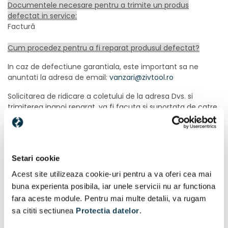
Documentele necesare pentru a trimite un produs
defectat in service:
Factură
Cum procedez pentru a fi reparat produsul defectat?
In caz de defectiune garantiala, este important sa ne
anuntati la adresa de email:
vanzari@zivtool.ro
Solicitarea de ridicare a coletului de la adresa Dvs. si
trimiterea inapoi reparat, va fi facuta si suportata de catre
firma noastra.
Va rugam sa fie insotit impreuna cu produsul si
urmatoarele documente la un loc usor vizibil si accesibil:
certificatul de garantie in original; - copie dupa factura; - o
Setari cookie
hartie cu observatiile dvs, referitor la problema constatata.
Dupa expedierea coletului, trimiteti nr. AWB pe adresa mai
Acest site utilizeaza cookie-uri pentru a va oferi cea mai
sus mentionata.
buna experienta posibila, iar unele servicii nu ar functiona
fara aceste module. Pentru mai multe detalii, va rugam
sa cititi sectiunea
Protectia datelor
.
In eventualitatea in care solicitarea de garantie este