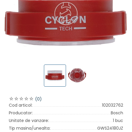
(0)
Cod articol:
102032762
Producator:
Bosch
Unitate de vanzare:
1 buc
Tip masina/unealta:
GWS24180JZ