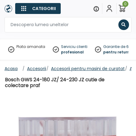
0
CATEGORII
Sear
Plata amanata
Serviciu clienti
Garantie de 60 zil
profesional
pentru returnare
Acasa
Accesorii
Accesorii pentru masini de curatat
Acc
Bosch GWS 24-180 JZ/ 24-230 JZ cutie de
colectare praf