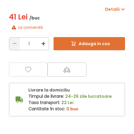
Detalii
41 Lei
/buc
La comandă
Adauga in cos
Livrare la domiciliu
Timpul de livrare:
24-26 zile lucratoare
Taxa transport:
22 Lei
Cantitate în stoc:
0 buc