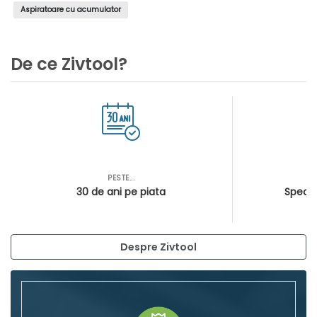
Aspiratoare cu acumulator
De ce Zivtool?
PESTE...
AS
30 de ani pe piata
Special
Despre Zivtool