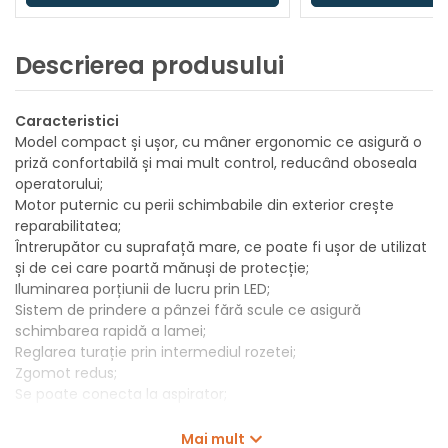
Descrierea produsului
Caracteristici
Model compact și ușor, cu mâner ergonomic ce asigură o
priză confortabilă și mai mult control, reducând oboseala
operatorului;
Motor puternic cu perii schimbabile din exterior crește
reparabilitatea;
Întrerupător cu suprafață mare, ce poate fi ușor de utilizat
și de cei care poartă mănuși de protecție;
Iluminarea porțiunii de lucru prin LED;
Sistem de prindere a pânzei fără scule ce asigură
schimbarea rapidă a lamei;
Reglarea turație prin intermediul rozetei;
Zgomot redus;
Se poate conecta la aspirator;
Set de livrare
Mai mult