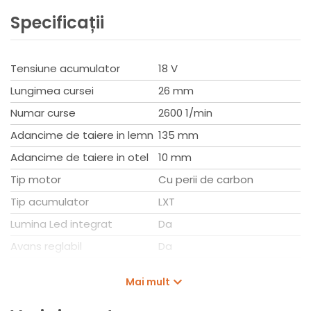
Fara incarcator si acumulator
Specificații
Husa de curea
Caracteristici
Tensiune acumulator 18 V
Tensiune acumulator
18 V
Turatie la mersul in gol (rot/min): 0 - 2.600
Alimentare: Cu acumulator
Lungimea cursei
26 mm
Lungime cursa (mm): 26
Numar curse
2600 1/min
Capacit. de găurire în lemn: 135 mm
Capacit. de găurire în oțel: 10 mm
Adancime de taiere in lemn
135 mm
Capacit. de găurire în aluminiu: 20 mm
Adancime de taiere in otel
10 mm
Tip motor
Cu perii de carbon
Tip acumulator
LXT
Lumina Led integrat
Da
Avans reglabil
Da
Numar curse variabila
Da
Mai mult
Configuratie produs
Fara acumulator si
incarcator