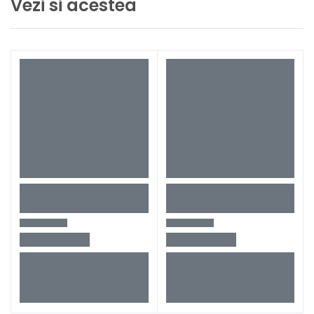
Vezi si acestea
Ambalaj
In cutie de carton original
Lungime
257 mm
Latime
73 mm
Inaltime
208 mm
Greutate
2,8 kg
Tip fierastrau pendular
DJV180