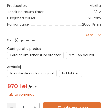
Producator:
Makita
Tensiune acumulator:
18 V
Lungimea cursei:
26 mm
Numar curse:
2600 1/min
Detalii
3 an(i) garantie
Configuratie produs
Fara acumulator si incarcator
2 x 3 Ah acumulatori +
Ambalaj
In cutie de carton original
In MakPac
970 Lei
/buc
La comandă
Adauga in cos