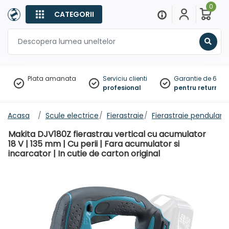
0
CATEGORII
Sear
Plata amanata
Serviciu clienti
Garantie de 60 zil
profesional
pentru returnare
Acasa
Scule electrice
Fierastraie
Fierastraie pendulare
Makita DJV180Z fierastrau vertical cu acumulator
18 V | 135 mm | Cu perii | Fara acumulator si
incarcator | In cutie de carton original