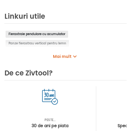
original
Linkuri utile
Fierastraie pendulare cu acumulator
Panze fierastrau vertical pentru lemn
Panze fierastrau vertical pentru metal
Mai mult
Panze fierastrau vertical pentru paneluri sandwich
De ce Zivtool?
Panze fierastrau vertical pentru paneluri aluminiu
Panze fierastrau vertical pentru lemn, metal, plastic
Panze fierastrau vertical pentru piele, cauciuc, carton
Seturi panze fierastrau vertical
Accesorii pentru fierastrau vertical
PESTE...
AS
30 de ani pe piata
Special