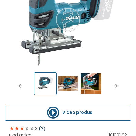
Previous
Next
Video produs
(2)
3
Cod articol:
101001192