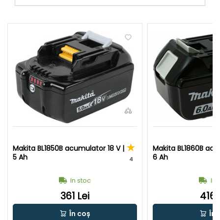
Makita BL1850B acumulator 18 V |
Makita BL1860B acum
5 Ah
6 Ah
4
In stoc
In 
361 Lei
416 
În coș
În 