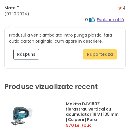
Mate T.
4
(07.10.2024)
0
Evaluare utilă
Produsul a venit ambalata intro punga plastic, fara
cutia carton originala, cum apare in descriere.
Răspuns
Raportează
Produse vizualizate recent
Makita DJV180Z
fierastrau vertical cu
acumulator 18 V | 135 mm
| Cu perii | Fara
acumulator si incarcator
970 Lei
/buc
| In cutie de carton