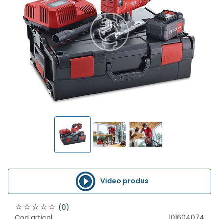
Video produs
(0)
Cod articol:
101604074