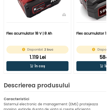
Flex acumulator 18 V | 8 Ah
Flex acumulator 18 
Disponibil:
2 buc
Disponib
1.119 Lei
584 
În coș
În 
Descrierea produsului
Caracteristici
Sistemul electronic de management (EMS) protejeaza
masina, extinde durata de viata si creste eficienta.