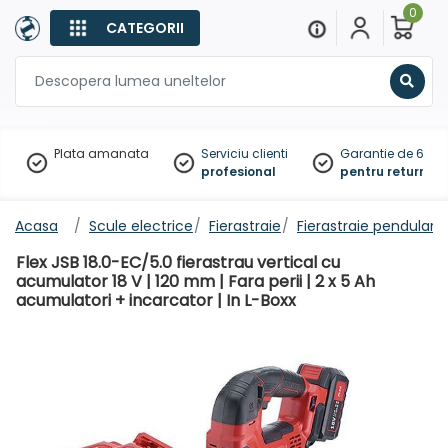
0
CATEGORII
Sear
Plata amanata
Serviciu clienti
Garantie de 60 zil
profesional
pentru returnare
Acasa
Scule electrice
Fierastraie
Fierastraie pendulare
Flex JSB 18.0-EC/5.0 fierastrau vertical cu
acumulator 18 V | 120 mm | Fara perii | 2 x 5 Ah
acumulatori + incarcator | In L-Boxx