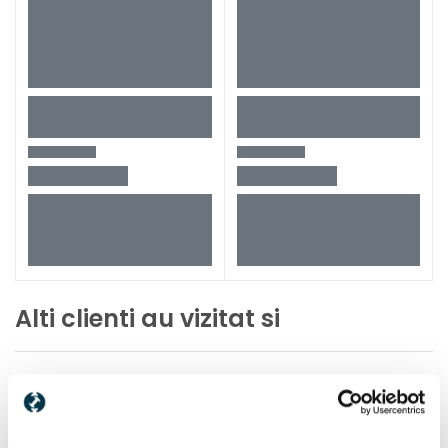
Inaltime
220 mm
Greutate
2,1 kg
Tip fierastrau pendular
JSB180EC
Alti clienti au vizitat si