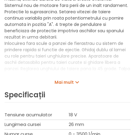
Sistemul nou de motoare fara perii de un inalt randament.
Protectie la suprasarcina. Setarea vitezei de taiere
continua variabila prin roata potentiometrului cu pornire
automata in pozitia "A". 4 trepte de pendulare si
beneficiaza de protectie impotriva aschiilor sau spanului
rezultat in urma debitarii.
Inlocuirea fara scule a panzei de fierastrau cu sistem de
prindere rapida si functie de ejectie. Ghidaj dublu al lamei
cu role pentru taieri unghiulare precise. Aparatoare de
aschii detasabila pentru taieri curate si ghidare libera a
panzei. Reglarea unghiului de taiere pana la 45 grade. Talpa
de baza stabila ce are placa detasabila de protectie din
material plastic pentru protectia suprafetelor delicate.
Mai mult
Flansa conectare la aspirator de Ø 27 mm, pentru un loc
Specificații
de munca mai curat si vedere clara a taieturii. Vedere
libera a marcajului datorita functiei integrate de suflare.
Ergonomie perfecta datorita suprafetelor SoftGrip
amplasate ideal. Lampa LED integrata pentru iluminarea
Tensiune acumulator
18 V
optima a zonei de lucru. Fierastrau cu vibratii reduse si
Lungimea cursei
26 mm
foarte confortabil. Afisajul capacitatii bateriei LED.
Potrivit pentru toate acumulatorii FLEX 18 V.
Numar curse
0 - 3500 1/min