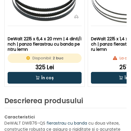
DeWalt 2215 x 6,4 x 20 mm | 4 dinti/i
DeWalt 2215 x 1,4 x 
nch | panza fierastrau cu banda pe
ch | panza fierast
ntru lemn
ru lemn
Disponibil:
2 buc
La c
325 Lei
251 
În coș
În 
Descrierea produsului
Caracteristici
DeWALT DW876-QS
fierastrau cu banda
cu doua viteze,
constructie robusta ce asigura o rigiditate si o acuratete