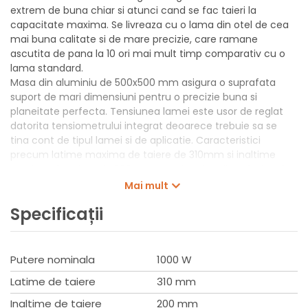
extrem de buna chiar si atunci cand se fac taieri la
capacitate maxima. Se livreaza cu o lama din otel de cea
mai buna calitate si de mare precizie, care ramane
ascutita de pana la 10 ori mai mult timp comparativ cu o
lama standard.
Masa din aluminiu de 500x500 mm asigura o suprafata
suport de mari dimensiuni pentru o precizie buna si
planeitate perfecta. Tensiunea lamei este usor de reglat
datorita tensiometrului integrat deoarece trebuie sa se
tina cont de tipul lamei si de aplicatie. Caracteristici
precum latime maxima de taiere de 310mm si inaltime
maxima de taiere de 200mm permit aplicatii profesionale.
Microintrerupatorul incorporat in usa de vizitare previne
Mai mult
pornirea accidentala cand usa este deschisa. Conexiune
Specificații
cu diametrul de 100 mm pentru extragerea eficienta a
prafului. Doua trepte de viteza pentru aplicatii diverse.
Dotat cu motor puternic cu inductie pentru a beneficia de
un cost foarte redus de mentenanta si un nivel redus al
Putere nominala
1000 W
zgomotului.
Latime de taiere
310 mm
Set de livrare
Inaltime de taiere
200 mm