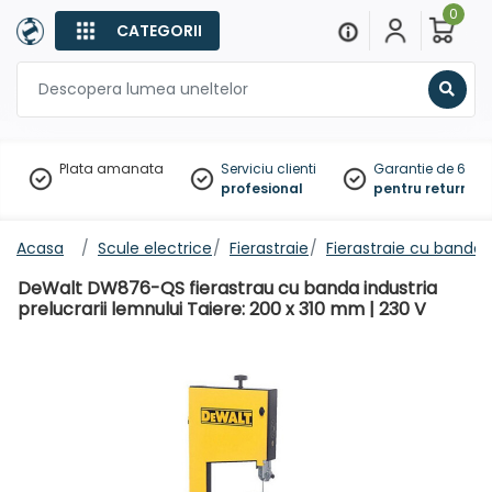
0
CATEGORII
Sear
Plata amanata
Serviciu clienti
Garantie de 60 zil
profesional
pentru returnare
Acasa
Scule electrice
Fierastraie
Fierastraie cu banda
DeWalt DW876-QS fierastrau cu banda industria
prelucrarii lemnului Taiere: 200 x 310 mm | 230 V