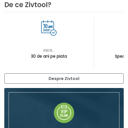
De ce Zivtool?
PESTE...
AS
30 de ani pe piata
Special
Despre Zivtool