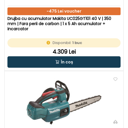
-475 Lei voucher
Drujba cu acumulator Makita UC025GT101 40 V | 350
mm | Fara perii de carbon | 1 x 5 Ah acumulator +
incarcator
Disponibil:
1 buc
4.309 Lei
În coș