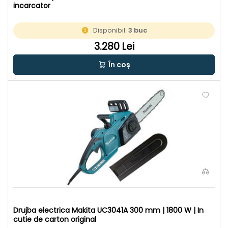
incarcator
Disponibil:
3 buc
3.280 Lei
În coș
Drujba electrica Makita UC3041A 300 mm | 1800 W | In
cutie de carton original