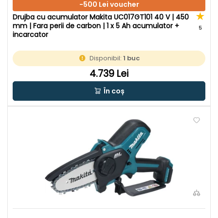
-500 Lei voucher
Drujba cu acumulator Makita UC017GT101 40 V | 450
mm | Fara perii de carbon | 1 x 5 Ah acumulator +
5
incarcator
Disponibil:
1 buc
4.739 Lei
În coș