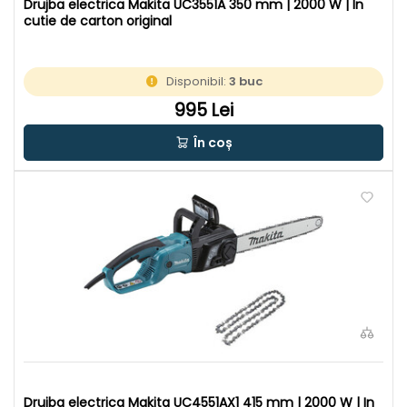
Drujba electrica Makita UC3551A 350 mm | 2000 W | In
cutie de carton original
Disponibil:
3 buc
995 Lei
În coș
Drujba electrica Makita UC4551AX1 415 mm | 2000 W | In