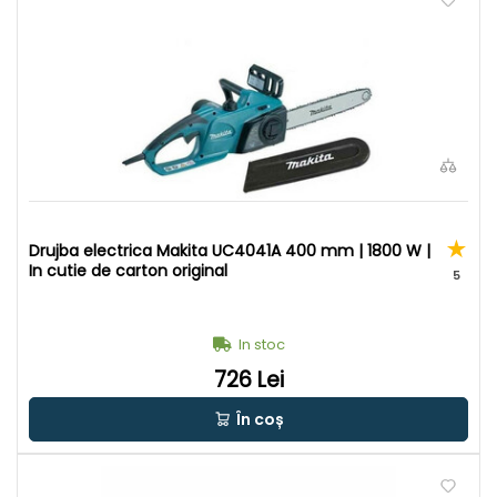
Drujba electrica Makita UC4041A 400 mm | 1800 W |
In cutie de carton original
5
In stoc
726 Lei
În coș