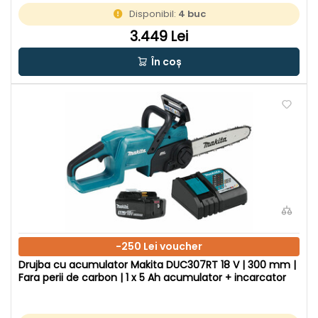
Disponibil:
4 buc
3.449 Lei
În coș
-250 Lei voucher
Drujba cu acumulator Makita DUC307RT 18 V | 300 mm |
Fara perii de carbon | 1 x 5 Ah acumulator + incarcator