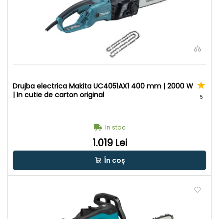
Drujba electrica Makita UC4051AX1 400 mm | 2000 W
| In cutie de carton original
5
In stoc
1.019 Lei
În coș