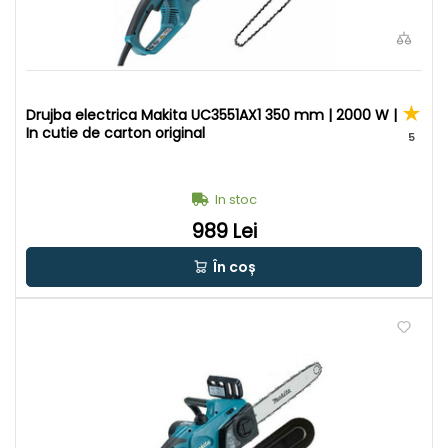
Drujba electrica Makita UC3551AX1 350 mm | 2000 W |
In cutie de carton original
5
In stoc
989 Lei
În coș