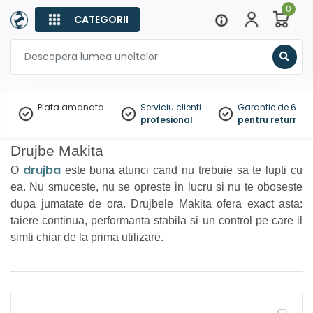
0
CATEGORII
Sear
Plata amanata
Serviciu clienti
Garantie de 60 zil
profesional
pentru returnare
Drujbe Makita
drujba
O
este buna atunci cand nu trebuie sa te lupti cu
ea. Nu smuceste, nu se opreste in lucru si nu te oboseste
dupa jumatate de ora. Drujbele Makita ofera exact asta:
taiere continua, performanta stabila si un control pe care il
simti chiar de la prima utilizare.