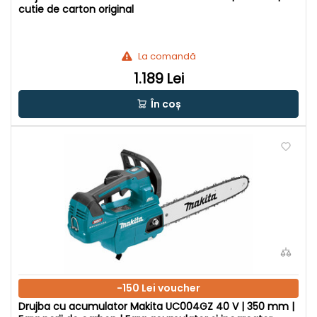
cutie de carton original
La comandă
1.189 Lei
În coș
-150 Lei voucher
Drujba cu acumulator Makita UC004GZ 40 V | 350 mm |