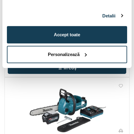
ACUMULATOR CADOU*
Detalii
Drujba cu acumulator Makita UC023GZ 40 V | 400 mm |
Fara perii de carbon | Fara acumulator si incarcator
Accept toate
Disponibil:
3 buc
Personalizează
2.069 Lei
În coș