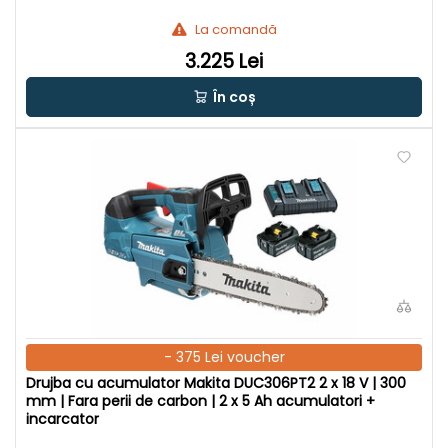
La comandă
3.225 Lei
În coș
- 375 Lei voucher
Drujba cu acumulator Makita DUC306PT2 2 x 18 V | 300
mm | Fara perii de carbon | 2 x 5 Ah acumulatori +
incarcator