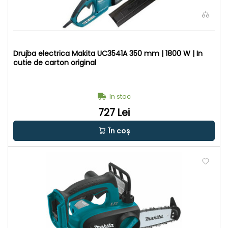
Drujba electrica Makita UC3541A 350 mm | 1800 W | In
cutie de carton original
In stoc
727 Lei
În coș