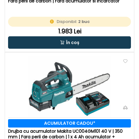
Fara perii de carbon | Fara acumulator si incarcator
Disponibil:
2 buc
1.983 Lei
În coș
ACUMULATOR CADOU*
Drujba cu acumulator Makita UC004GM101 40 V | 350
mm | Fara perii de carbon | 1 x 4 Ah acumulator +