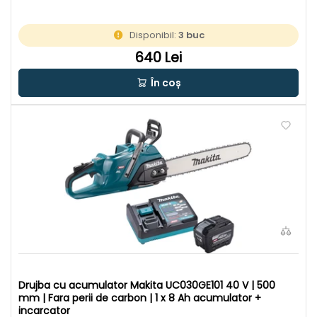
Disponibil:
3 buc
640 Lei
În coș
Drujba cu acumulator Makita UC030GE101 40 V | 500
mm | Fara perii de carbon | 1 x 8 Ah acumulator +
incarcator