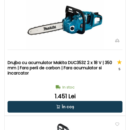
Drujba cu acumulator Makita DUC353Z 2 x 18 V | 350
mm | Fara perii de carbon | Fara acumulator si
5
incarcator
In stoc
1.451 Lei
În coș