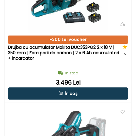
-300 Lei voucher
Drujba cu acumulator Makita DUC353PG2 2 x 18 V |
350 mm | Fara perii de carbon | 2 x 6 Ah acumulatori
5
+ incarcator
In stoc
3.496 Lei
În coș