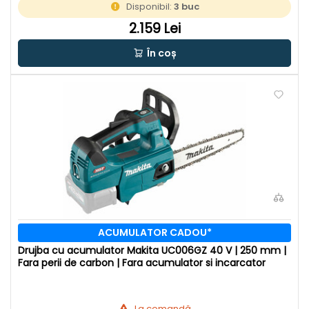
Disponibil:
3 buc
2.159 Lei
În coș
ACUMULATOR CADOU*
Drujba cu acumulator Makita UC006GZ 40 V | 250 mm |
Fara perii de carbon | Fara acumulator si incarcator
La comandă