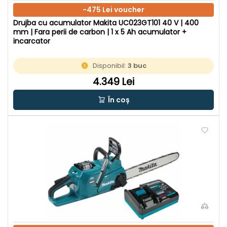
-475 Lei voucher
Drujba cu acumulator Makita UC023GT101 40 V | 400
mm | Fara perii de carbon | 1 x 5 Ah acumulator +
incarcator
Disponibil:
3 buc
4.349 Lei
În coș