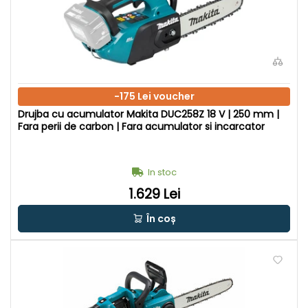
-175 Lei voucher
Drujba cu acumulator Makita DUC258Z 18 V | 250 mm |
Fara perii de carbon | Fara acumulator si incarcator
In stoc
1.629 Lei
În coș